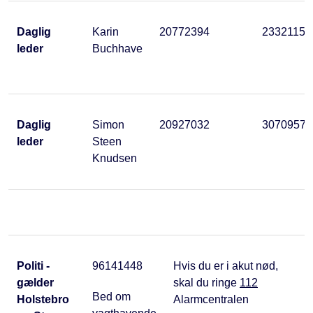
Daglig
Karin
20772394
23321150
leder
Buchhave
Daglig
Simon
20927032
30709572
leder
Steen
Knudsen
Politi -
96141448
Hvis du er i akut nød,
gælder
skal du ringe
112
Bed om
Holstebro
Alarmcentralen