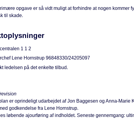
imære opgave er så vidt muligt at forhindre at nogen kommer fys
k til skade.
toplysninger
centralen 1 1 2
rchef Lene Hornstrup 96848330/24205097
t ledelsen på det enkelte tilbud.
revision
lan er oprindeligt udarbejdet af Jon Baggesen og Anna-Marie K
ed godkendelse fra Lene Hornstrup.
ges løbende ajourføring af indholdet. Seneste gennemgang: ult