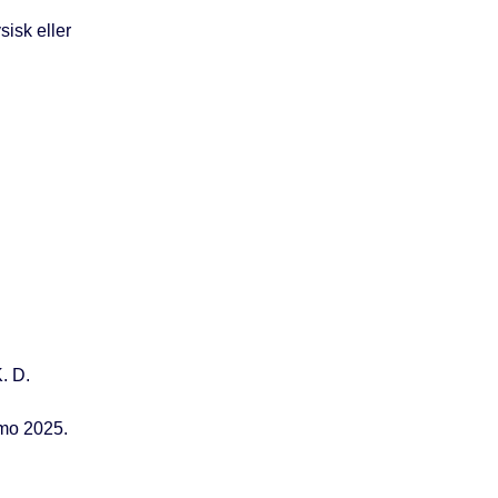
isk eller
. D.
imo 2025.