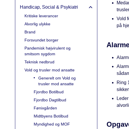
Medarb
Handicap, Social & Psykiatri
trusle
Kritiske leverancer
Vold f
Alvorlig ulykke
på hj
Brand
Forsvundet borger
Alarme
Pandemisk højvirulent og
smitsom sygdom
Alarm
Teknisk nedbrud
Alarme
Vold og trusler mod ansatte
sådan 
Generelt om Vold og
Ring 1
trusler mod ansatte
sikker
Fjordbo Botilbud
Leder 
Fjordbo Dagtilbud
alvorl
Fønixgården
Midtbyens Botilbud
Opgav
Myndighed og MOF