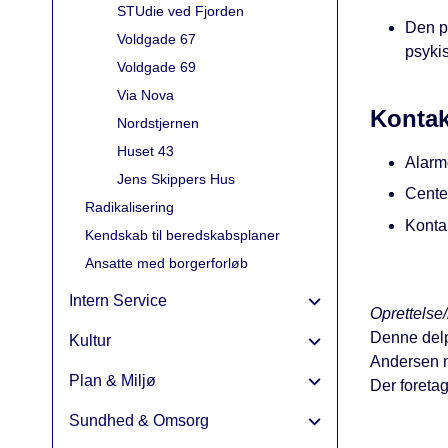
STUdie ved Fjorden
Den pr
Voldgade 67
psykis
Voldgade 69
Via Nova
Kontak
Nordstjernen
Huset 43
Alarm
Jens Skippers Hus
Cente
Radikalisering
Kontak
Kendskab til beredskabsplaner
Ansatte med borgerforløb
Intern Service
Oprettelse/
Denne delp
Kultur
Andersen m
Plan & Miljø
Der foreta
Sundhed & Omsorg