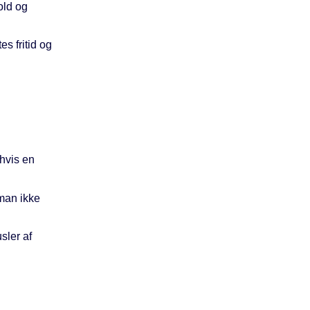
old og
s fritid og
 hvis en
 man ikke
sler af