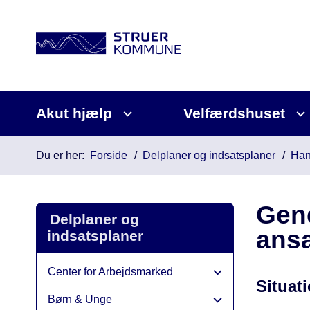
Akut hjælp
Velfærdshuset
Du er her:
Forside
Delplaner og indsatsplaner
Han
Gene
Delplaner og
ansa
indsatsplaner
Center for Arbejdsmarked
Situat
Børn & Unge