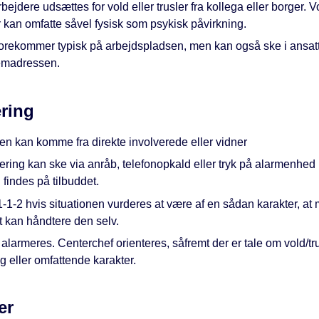
ejdere udsættes for vold eller trusler fra kollega eller borger. V
r kan omfatte såvel fysisk som psykisk påvirkning.
orekommer typisk på arbejdspladsen, men kan også ske i ansatte
emadressen.
ring
en kan komme fra direkte involverede eller vidner
ring kan ske via anråb, telefonopkald eller tryk på alarmenhed
findes på tilbuddet.
-1-2 hvis situationen vurderes at være af en sådan karakter, at
t kan håndtere den selv.
alarmeres. Centerchef orienteres, såfremt der er tale om vold/tru
ig eller omfattende karakter.
er