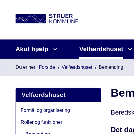
Akut hjælp
Velfærdshuset
Du er her:
Forside
Velfærdshuset
Bemanding
Bem
Velfærdshuset
Formål og organisering
Beredsk
Roller og funktioner
Det da