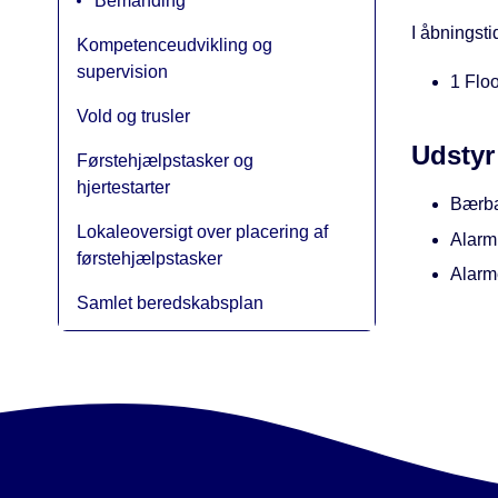
Bemanding
I åbningst
Kompetenceudvikling og
supervision
1 Flo
Vold og trusler
Udstyr
Førstehjælpstasker og
hjertestarter
Bærba
Lokaleoversigt over placering af
Alarm 
førstehjælpstasker
Alarm
Samlet beredskabsplan