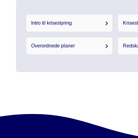
Intro til krisestyring
Krises
Overordnede planer
Redskab