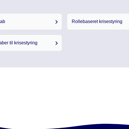
tab
Rollebaseret krisestyring
er til krisestyring