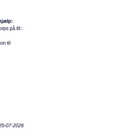
hjælp:
ps på tlf.:
on til
20-07-2026