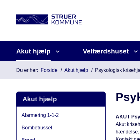
Akut hjælp
Velfærdshuset
Du er her:
Forside
Akut hjælp
Psykologisk krisehj
Psyk
Akut hjælp
Alarmering 1-1-2
AKUT Psyk
Akut kriseh
Bombetrussel
hændelse.
Kontakt næ