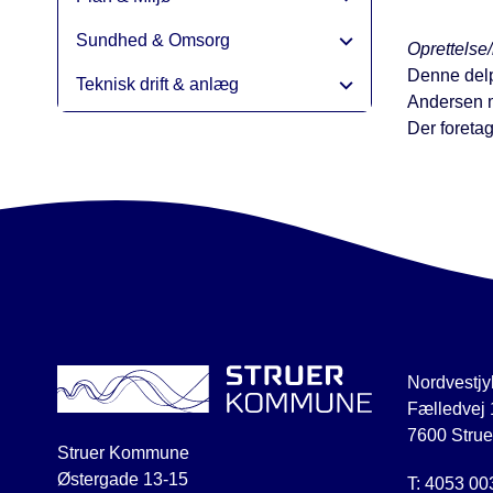
Sundhed & Omsorg
Oprettelse/
Denne delp
Teknisk drift & anlæg
Andersen m
Der foreta
Nordvestjy
Fælledvej 
7600 Strue
Struer Kommune
Østergade 13-15
T: 4053 00