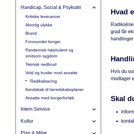
Handicap, Social & Psykiatri
Hvad e
Kritiske leverancer
Radikalise
Alvorlig ulykke
grad får ek
Brand
handlinger
Forsvundet borger
Pandemisk højvirulent og
smitsom sygdom
Handli
Teknisk nedbrud
Hvis du so
Vold og trusler mod ansatte
modtager e
Radikalisering
Kendskab til beredskabsplaner
Skal d
Ansatte med borgerforløb
Intern Service
Infor
Kultur
konta
Plan & Miljø