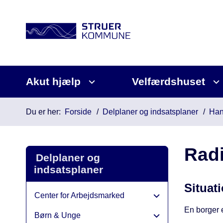
Akut hjælp
Velfærdshuset
Du er her:
Forside
Delplaner og indsatsplaner
Han
Radi
Delplaner og
indsatsplaner
Situat
Center for Arbejdsmarked
En borger er
Børn & Unge