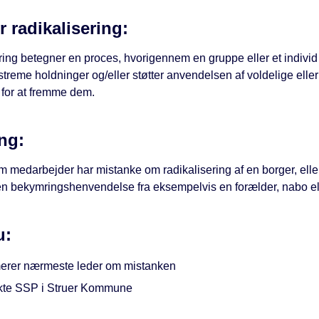
r radikalisering:
ring betegner en proces, hvorigennem en gruppe eller et individ 
streme holdninger og/eller støtter anvendelsen af voldelige eller
 for at fremme dem.
ng:
m medarbejder har mistanke om radikalisering af en borger, elle
n bekymringshenvendelse fra eksempelvis en forælder, nabo el
u:
merer nærmeste leder om mistanken
kte SSP i Struer Kommune