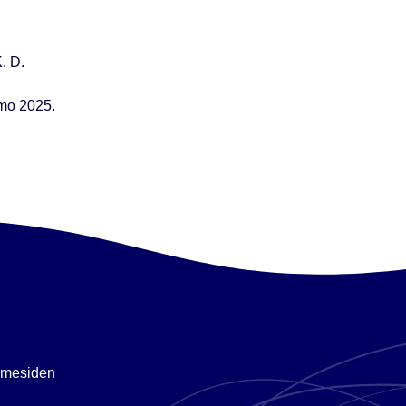
. D.
imo 2025.
emmesiden