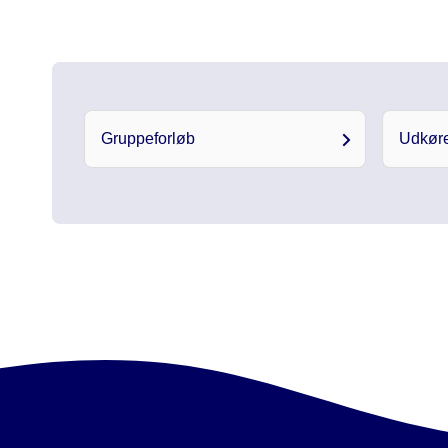
Gruppeforløb
Udkør