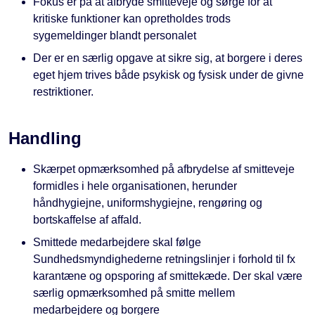
Fokus er på at afbryde smitteveje og sørge for at
kritiske funktioner kan opretholdes trods
sygemeldinger blandt personalet
Der er en særlig opgave at sikre sig, at borgere i deres
eget hjem trives både psykisk og fysisk under de givne
restriktioner.
Handling
Skærpet opmærksomhed på afbrydelse af smitteveje
formidles i hele organisationen, herunder
håndhygiejne, uniformshygiejne, rengøring og
bortskaffelse af affald.
Smittede medarbejdere skal følge
Sundhedsmyndighederne retningslinjer i forhold til fx
karantæne og opsporing af smittekæde. Der skal være
særlig opmærksomhed på smitte mellem
medarbejdere og borgere