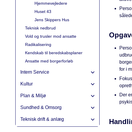
Hjemmevejledere
Person
Huset 43
sålede
Jens Skippers Hus
Teknisk nedbrud
Opgav
Vold og trusler mod ansatte
Radikalisering
Perso
Kendskab til beredskabsplaner
udbrud
Ansatte med borgerforløb
borger
for i 
Intern Service
Fokus 
Kultur
opret
Der er
Plan & Miljø
psykis
Sundhed & Omsorg
Teknisk drift & anlæg
Handli