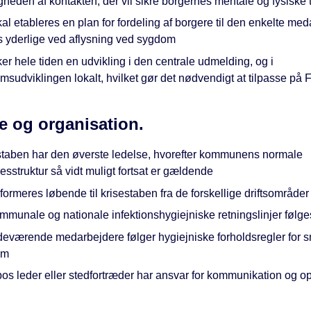
heden af kontakten, der vil sikre borgernes mentale og fysiske t
al etableres en plan for fordeling af borgere til den enkelte me
es yderlige ved aflysning ved sygdom
er hele tiden en udvikling i den centrale udmelding, og i
sudviklingen lokalt, hvilket gør det nødvendigt at tilpasse på 
e og organisation.
staben har den øverste ledelse, hvorefter kommunens normale
esstruktur så vidt muligt fortsat er gældende
formeres løbende til krisestaben fra de forskellige driftsområder
mmunale og nationale infektionshygiejniske retningslinjer følge
edeværende medarbejdere følger hygiejniske forholdsregler for 
om
os leder eller stedfortræder har ansvar for kommunikation og op