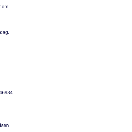
t om
 dag.
146934
lsen