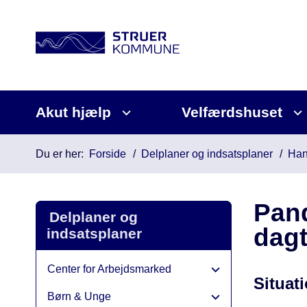
Akut hjælp
Velfærdshuset
Du er her:
Forside
Delplaner og indsatsplaner
Han
Pan
Delplaner og
dagt
indsatsplaner
Center for Arbejdsmarked
Situat
Børn & Unge