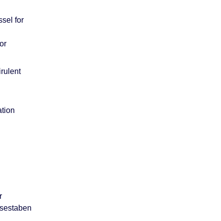
sel for
or
rulent
ation
r
isestaben