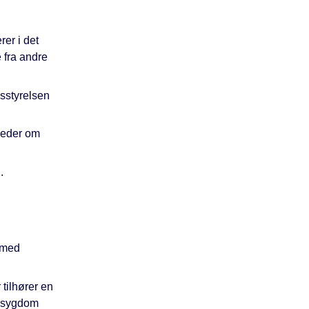
er i det
 fra andre
dsstyrelsen
leder om
.
g med
tilhører en
t sygdom