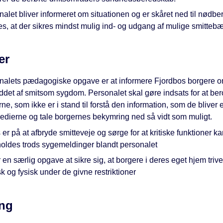
alet bliver informeret om situationen og er skåret ned til nødb
s, at der sikres mindst mulig ind- og udgang af mulige smittebæ
er
nalets pædagogiske opgave er at informere Fjordbos borgere 
det af smitsom sygdom. Personalet skal gøre indsats for at ber
ne, som ikke er i stand til forstå den information, som de bliver
medierne og tale borgernes bekymring ned så vidt som muligt.
er på at afbryde smitteveje og sørge for at kritiske funktioner k
holdes trods sygemeldinger blandt personalet
 en særlig opgave at sikre sig, at borgere i deres eget hjem triv
k og fysisk under de givne restriktioner
ng