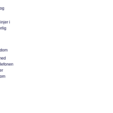
 og
njer i
rlig
ygdom
 med
elefonen
er
 om