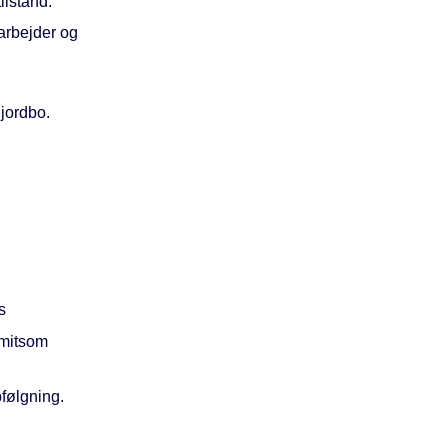
ilstand.
darbejder og
Fjordbo.
s
smitsom
følgning.