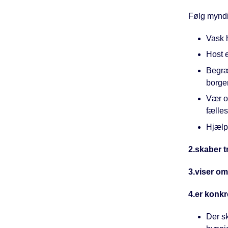
Følg myndi
Vask h
Host e
Begræn
borger
Vær o
fælles
Hjælp 
2.skaber 
3.viser o
4.er konkr
Der s