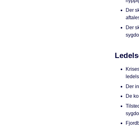
hyppig
Der sk
aftal
Der sk
sygdom
Ledels
Krise
ledels
Der in
De ko
Tilst
sygd
Fjordb