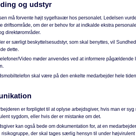
ding og udstyr
sen må forvente højt sygefravær hos personalet. Ledelsen vurder
e driftsområde, om der er behov for at indkalde ekstra personale
og direktørområder.
er er særligt beskyttelsesudstyr, som skal benyttes, vil Sundhe
de dette.
telefoner/Video møder anvendes ved at informere pågældende 
n.
dsmobiltelefon skal være på den enkelte medarbejder hele tiden
nikation
ejderen er forpligtet til at oplyse arbejdsgiver, hvis man er sy
ulent sygdom, eller hvis der er mistanke om det.
dsgiver kan også bede om dokumentation for, at en medarbejder 
 risikogruppe, der skal tages særlig hensyn til under højvirulen