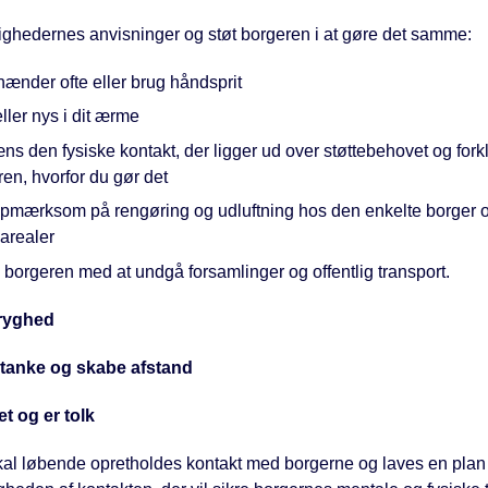
ghedernes anvisninger og støt borgeren i at gøre det samme:
ænder ofte eller brug håndsprit
ller nys i dit ærme
s den fysiske kontakt, der ligger ud over støttebehovet og fork
en, hvorfor du gør det
pmærksom på rengøring og udluftning hos den enkelte borger o
arealer
borgeren med at undgå forsamlinger og offentlig transport.
tryghed
mtanke og skabe afstand
et og er tolk
kal løbende opretholdes kontakt med borgerne og laves en plan 