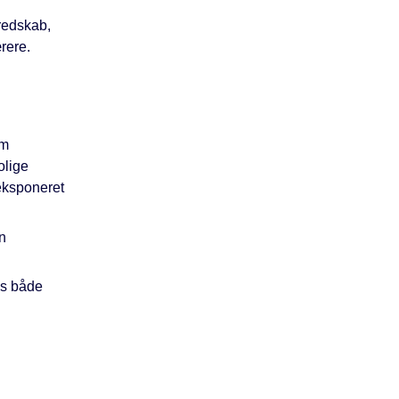
eredskab,
rere.
om
olige
 eksponeret
an
es både