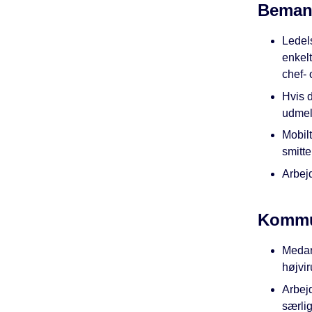
Beman
Ledel
enkelt
chef- 
Hvis d
udmel
Mobil
smitte
Arbej
Kommu
Medarb
højvir
Arbej
særlig