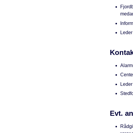
Fjordb
medar
Inform
Leder 
Kontak
Alarm
Cente
Leder
Stedf
Evt. a
Rådgi