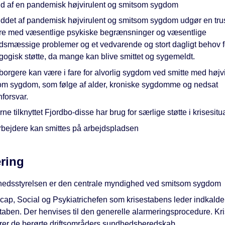
d af en pandemisk højvirulent og smitsom sygdom
ddet af pandemisk højvirulent og smitsom sygdom udgør en trus
re med væsentlige psykiske begrænsninger og væsentlige
dsmæssige problemer og et vedvarende og stort dagligt behov f
ogisk støtte, da mange kan blive smittet og sygemeldt.
borgere kan være i fare for alvorlig sygdom ved smitte med højvi
om sygdom, som følge af alder, kroniske sygdomme og nedsat
forsvar.
ne tilknyttet Fjordbo-disse har brug for særlige støtte i krisesitu
bejdere kan smittes på arbejdspladsen
ring
edsstyrelsen er den centrale myndighed ved smitsom sygdom
cap, Social og Psykiatrichefen som krisestabens leder indkalde
staben. Der henvises til den generelle alarmeringsprocedure. Kr
erer de berørte driftsområders sundhedsberedskab.