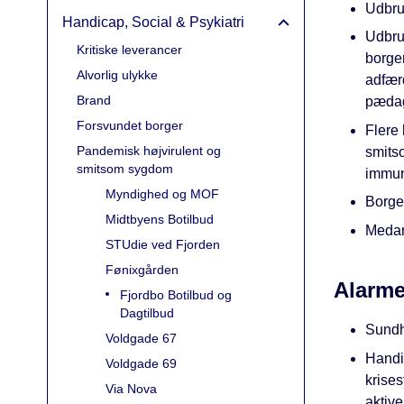
Udbru
Handicap, Social & Psykiatri
Udbru
Kritiske leverancer
borge
Alvorlig ulykke
adfær
Brand
pædag
Forsvundet borger
Flere 
Pandemisk højvirulent og
smits
smitsom sygdom
immun
Myndighed og MOF
Borger
Midtbyens Botilbud
Medar
STUdie ved Fjorden
Fønixgården
Alarme
Fjordbo Botilbud og
Dagtilbud
Sundh
Voldgade 67
Handi
Voldgade 69
krise
Via Nova
aktiv