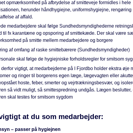
et opmærksomhed på afbrydelse af smitteveje formidles i hele
isationen, herunder håndhygiejne, uniformshygiejne, rengøring
affelse af affald.
ede medarbejdere skal følge Sundhedsmyndighederne retningsli
d til fx karantæne og opsporing af smittekæde. Der skal være sæ
ksomhed på smitte mellem medarbejdere og borgere
ring af omfang af raske smittebærere (Sundhedsmyndigheder)
rsonale skal følge de hygiejniske forholdsregler for smitsom s
 derfor vigtigt, at medarbejderne på I Fjordbo holder ekstra øje
omer og ringer til borgerens egen læge, lægevagten eller akutt
opstået hoste, feber, smerter og vejrtrækningsbesvær, og isoler
ren så vidt muligt, så smittespredning undgås. Lægen beslutter,
ren skal testes for smitsom sygdom
 vigtigt at du som medarbejder:
ensyn – passer på hygiejnen