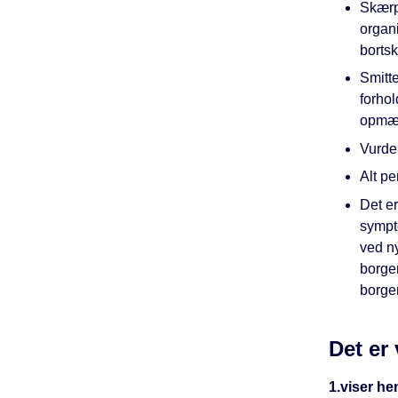
Skærp
organ
bortsk
Smitt
forhol
opmær
Vurde
Alt pe
Det er
sympt
ved ny
borge
borge
Det er
1.viser h