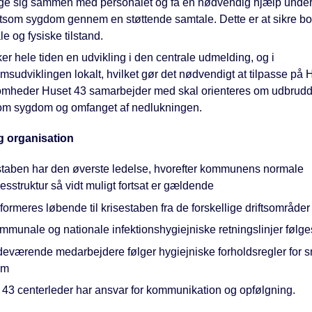
e sig sammen med personalet og få en nødvendig hjælp under
itsom sygdom gennem en støttende samtale. Dette er at sikre b
e og fysiske tilstand.
er hele tiden en udvikling i den centrale udmelding, og i
sudviklingen lokalt, hvilket gør det nødvendigt at tilpasse på 
omheder Huset 43 samarbejder med skal orienteres om udbrudd
om sygdom og omfanget af nedlukningen.
g organisation
staben har den øverste ledelse, hvorefter kommunens normale
esstruktur så vidt muligt fortsat er gældende
formeres løbende til krisestaben fra de forskellige driftsområder
mmunale og nationale infektionshygiejniske retningslinjer følge
edeværende medarbejdere følger hygiejniske forholdsregler for 
om
 43 centerleder har ansvar for kommunikation og opfølgning.