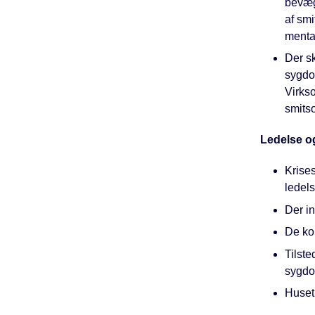
bevæg
af sm
mental
Der sk
sygdom
Virks
smits
Ledelse o
Krise
ledels
Der in
De ko
Tilst
sygd
Huset