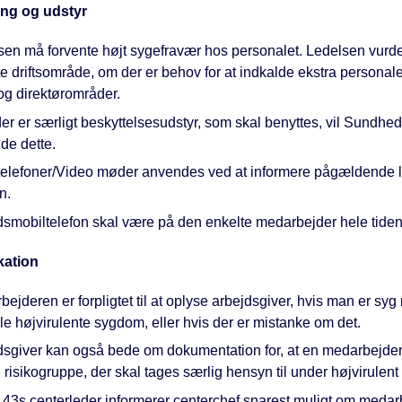
ng og udstyr
sen må forvente højt sygefravær hos personalet. Ledelsen vurder
e driftsområde, om der er behov for at indkalde ekstra personale
og direktørområder.
er er særligt beskyttelsesudstyr, som skal benyttes, vil Sundhe
de dette.
telefoner/Video møder anvendes ved at informere pågældende 
n.
dsmobiltelefon skal være på den enkelte medarbejder hele tiden
ation
ejderen er forpligtet til at oplyse arbejdsgiver, hvis man er sy
le højvirulente sygdom, eller hvis der er mistanke om det.
dsgiver kan også bede om dokumentation for, at en medarbejder 
 risikogruppe, der skal tages særlig hensyn til under højvirulen
 43s centerleder informerer centerchef snarest muligt om medar