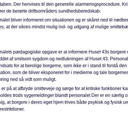
staben. Der henvises til den generelle alarmeringsprocedure. Kr
erer de berørte driftsområders sundhedsberedskab.
alet bliver informeret om situationen og er skåret ned til nødb
s, at der sikres mindst mulig ind- og udgang af mulige smittebæ
nalets pædagogiske opgave er at informere Huset 43s borgere
ddet af smitsom sygdom og nedlukningen af Huset 43. Personal
ndsats for at berolige borgerne, som ikke er i stand til forstå den
ation, som de bliver eksponeret for i medierne og tale borgerne
ring ned så vidt som muligt.
er på at afbryde smitteveje og sørge for at kritiske funktioner k
holdes trods sygemeldinger blandt personalet Der er en særlig 
sig, at borgere i deres eget hjem trives både psykisk og fysisk u
restriktioner.