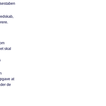
isestaben
eredskab,
rere.
 om
et skal
s
an
opgave at
nder de