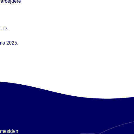
darbejdere
. D.
imo 2025.
emmesiden