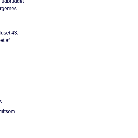
 udbruddet
orgernes
Huset 43.
et af
s
smitsom