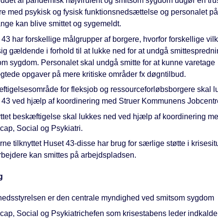
ddet af pandemisk højvirulent og smitsom sygdom udgør en trus
re med psykisk og fysisk funktionsnedsættelse og personalet på
nge kan blive smittet og sygemeldt.
43 har forskellige målgrupper af borgere, hvorfor forskellige vil
ig gældende i forhold til at lukke ned for at undgå smittespredni
om sygdom. Personalet skal undgå smitte for at kunne varetage
gtede opgaver på mere kritiske områder fx døgntilbud.
ftigelsesområde for fleksjob og ressourceforløbsborgere skal l
 43 ved hjælp af koordinering med Struer Kommunens Jobcentr
ttet beskæftigelse skal lukkes ned ved hjælp af koordinering m
ap, Social og Psykiatri.
ne tilknyttet Huset 43-disse har brug for særlige støtte i krisesit
bejdere kan smittes på arbejdspladsen.
g
edsstyrelsen er den centrale myndighed ved smitsom sygdom
cap, Social og Psykiatrichefen som krisestabens leder indkalde