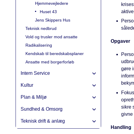
Hjemmevejledere
krise
aktiv
Huset 43
Jens Skippers Hus
Person
sålede
Teknisk nedbrud
Vold og trusler mod ansatte
Opgaver
Radikalisering
Kendskab til beredskabsplaner
Perso
udbru
Ansatte med borgerforløb
gøre i
Intern Service
inform
bekym
Kultur
Fokus 
Plan & Miljø
opret
sikre 
Sundhed & Omsorg
givne 
Teknisk drift & anlæg
Handling