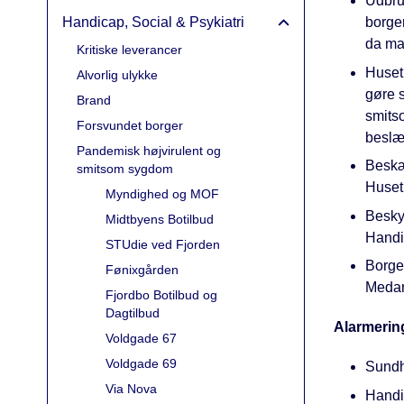
Udbru
Handicap, Social & Psykiatri
borge
da ma
Kritiske leverancer
Huset 
Alvorlig ulykke
gøre s
Brand
smits
Forsvundet borger
beslæ
Pandemisk højvirulent og
Beskæ
smitsom sygdom
Huset
Myndighed og MOF
Besky
Midtbyens Botilbud
Handic
STUdie ved Fjorden
Borger
Fønixgården
Medar
Fjordbo Botilbud og
Dagtilbud
Alarmerin
Voldgade 67
Voldgade 69
Sundh
Via Nova
Handi