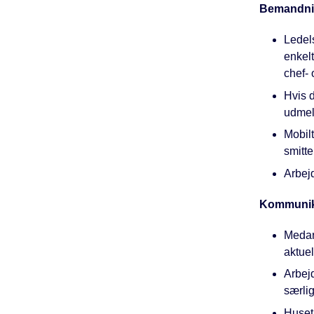
Bemandni
Ledel
enkelt
chef- 
Hvis d
udmel
Mobil
smitte
Arbej
Kommunik
Medarb
aktuel
Arbej
særlig
Huset