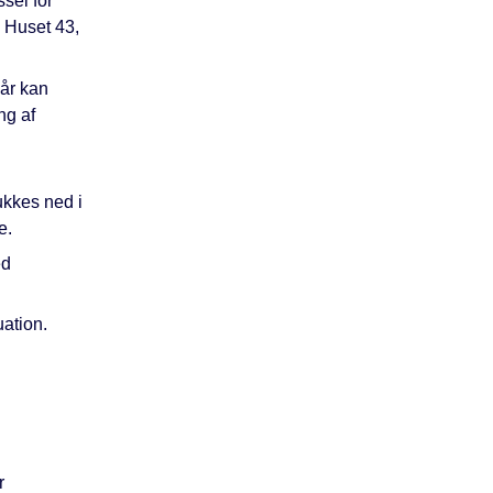
sel for
 Huset 43,
kår kan
ng af
ukkes ned i
e.
ed
uation.
r