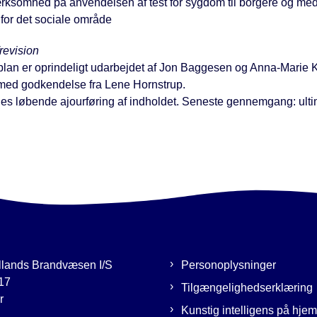
ksomhed på anvendelsen af test for sygdom til borgere og me
 for det sociale område
revision
lan er oprindeligt udarbejdet af Jon Baggesen og Anna-Marie K
ed godkendelse fra Lene Hornstrup.
ges løbende ajourføring af indholdet. Seneste gennemgang: ult
llands Brandvæsen I/S
Personoplysninger
17
Tilgængelighedserklæring
r
Kunstig intelligens på hj