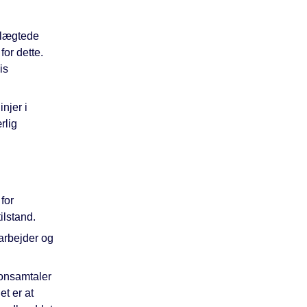
slægtede
or dette.
is
njer i
rlig
for
ilstand.
darbejder og
fonsamtaler
et er at