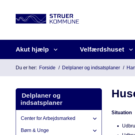
Akut hjælp
Velfærdshuset
Du er her:
Forside
Delplaner og indsatsplaner
Han
Huse
Delplaner og
indsatsplaner
Situation
Center for Arbejdsmarked
Udbru
Børn & Unge