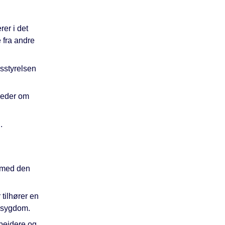
er i det
 fra andre
dsstyrelsen
leder om
.
g med den
tilhører en
t sygdom.
bejdere og