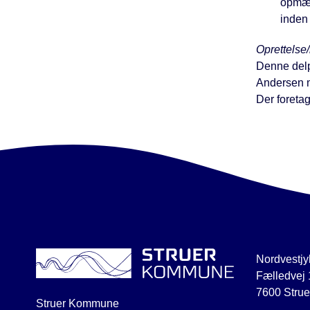
opmær
inden
Oprettelse/
Denne delp
Andersen m
Der foreta
Nordvestjy
Fælledvej 
7600 Strue
Struer Kommune