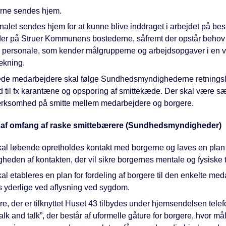
rne sendes hjem.
nalet sendes hjem for at kunne blive inddraget i arbejdet på be
er på Struer Kommunens bostederne, såfremt der opstår behov f
r personale, som kender målgrupperne og arbejdsopgaver i en v
ækning.
ede medarbejdere skal følge Sundhedsmyndighederne retningsli
d til fx karantæne og opsporing af smittekæde. Der skal være sæ
ksomhed på smitte mellem medarbejdere og borgere.
 af omfang af raske smittebærere (Sundhedsmyndigheder)
kal løbende opretholdes kontakt med borgerne og laves en plan 
heden af kontakten, der vil sikre borgernes mentale og fysiske t
al etableres en plan for fordeling af borgere til den enkelte me
s yderlige ved aflysning ved sygdom.
e, der er tilknyttet Huset 43 tilbydes under hjemsendelsen tele
lk and talk”, der består af uformelle gåture for borgere, hvor mål