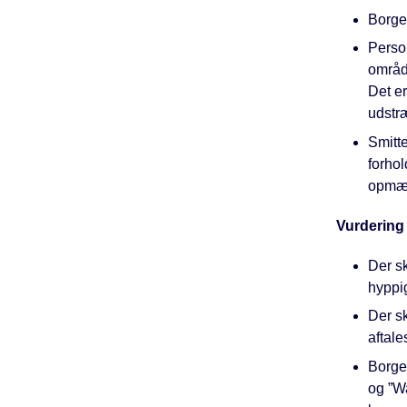
Borge
Perso
områd
Det e
udstr
Smitt
forhol
opmær
Vurdering
Der s
hyppig
Der sk
aftale
Borger
og ”Wa