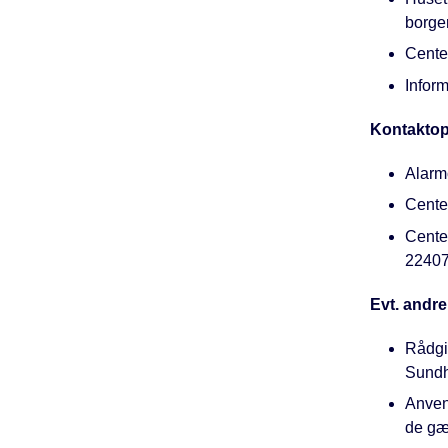
borge
Cente
Inform
Kontaktop
Alarm
Cente
Center
2240
Evt. andr
Rådgi
Sundh
Anven
de gæ