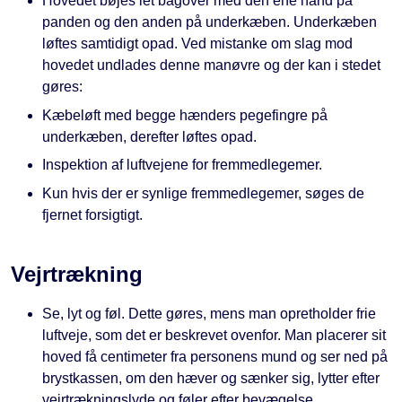
Hovedet bøjes let bagover med den ene hånd på
panden og den anden på underkæben. Underkæben
løftes samtidigt opad. Ved mistanke om slag mod
hovedet undlades denne manøvre og der kan i stedet
gøres:
Kæbeløft med begge hænders pegefingre på
underkæben, derefter løftes opad.
Inspektion af luftvejene for fremmedlegemer.
Kun hvis der er synlige fremmedlegemer, søges de
fjernet forsigtigt.
Vejrtrækning
Se, lyt og føl. Dette gøres, mens man opretholder frie
luftveje, som det er beskrevet ovenfor. Man placerer sit
hoved få centimeter fra personens mund og ser ned på
brystkassen, om den hæver og sænker sig, lytter efter
vejrtrækningslyde og føler efter bevægelse.