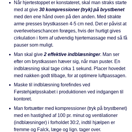
Når hjertestoppet er konstateret, skal man straks starte
med at give
30 kompressioner (tryk) på brystbenet
med den ene hånd oven på den anden. Med strakte
arme presses brystkassen 4-5 cm ned. Det er påvist at
overlevelseschancen forøges, hvis der hurtigt gives
cirkulation i form af udvendig hjertemassage med så få
pauser som muligt.
Man skal give
2 effektive indblæsninger
. Man ser
efter om brystkassen hæver sig, når man puster. En
indblæsning skal tage cirka 1 sekund. Placer hovedet
med nakken godt tilbage, for at optimere luftpassagen.
Maske til indblæsning forefindes ved
Førstehjælpsskabet i produktionen ved indgangen til
kontoret.
Man fortsætter med kompressioner (tryk på brystbenet)
med en hastighed af 100 pr. minut og ventilationer
(indblæsninger) i forholdet 30:2, indtil hjælpen er
fremme og Falck, læge og lign. tager over.