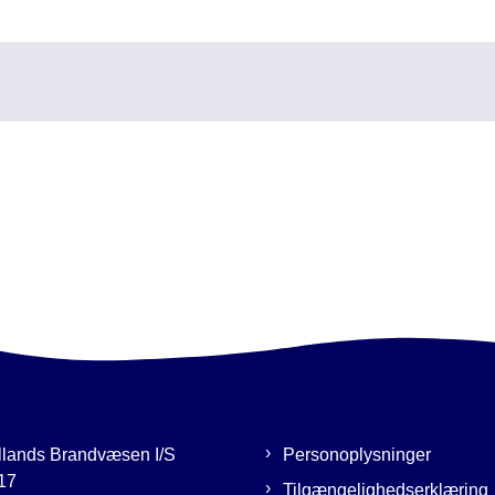
llands Brandvæsen I/S
Personoplysninger
17
Tilgængelighedserklæring