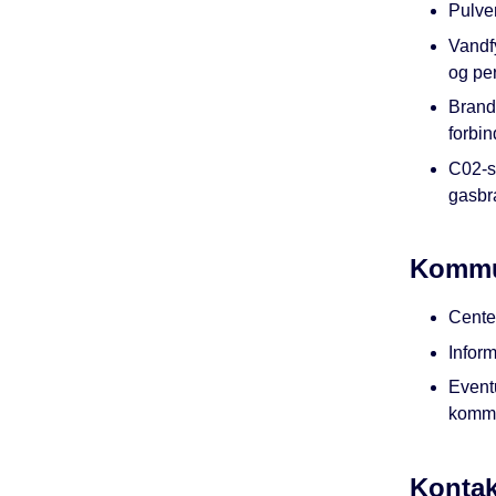
Pulver
Vandf
og pe
Brand
forbin
C02-sl
gasbr
Kommu
Cente
Inform
Event
kommu
Kontak