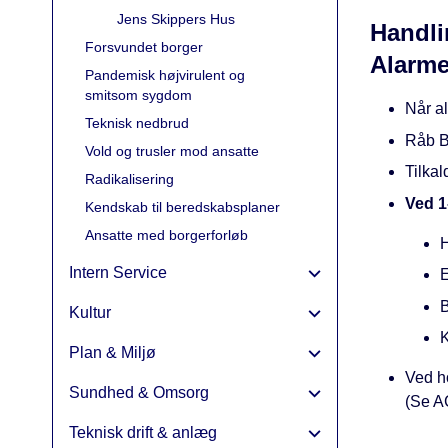
Jens Skippers Hus
Handli
Forsvundet borger
Alarme
Pandemisk højvirulent og
smitsom sygdom
Når al
Teknisk nedbrud
Råb B
Vold og trusler mod ansatte
Tilka
Radikalisering
Ved 1
Kendskab til beredskabsplaner
Ansatte med borgerforløb
H
Intern Service
E
B
Kultur
K
Plan & Miljø
Ved h
Sundhed & Omsorg
(Se AC
Teknisk drift & anlæg