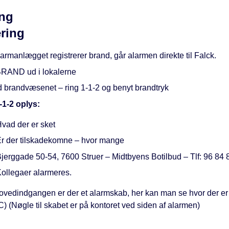
ng
ring
armanlægget registrerer brand, går alarmen direkte til Falck.
RAND ud i lokalerne
ld brandvæsenet – ring 1-1-2 og benyt brandtryk
-1-2 oplys:
vad der er sket
r der tilskadekomne – hvor mange
jerggade 50-54, 7600 Struer – Midtbyens Botilbud – Tlf: 96 84 
ollegaer alarmeres.
ovedindgangen er der et alarmskab, her kan man se hvor der er
) (Nøgle til skabet er på kontoret ved siden af alarmen)