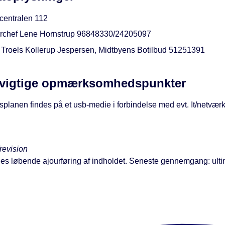
centralen 112
rchef Lene Hornstrup 96848330/24205097
 Troels Kollerup Jespersen, Midtbyens Botilbud 51251391
 vigtige opmærksomhedspunkter
planen findes på et usb-medie i forbindelse med evt. It/netvæ
revision
ges løbende ajourføring af indholdet. Seneste gennemgang: ult