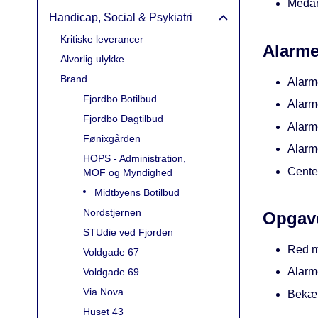
Medar
Handicap, Social & Psykiatri
Kritiske leverancer
Alarme
Alvorlig ulykke
Brand
Alarm
Fjordbo Botilbud
Alarme
Fjordbo Dagtilbud
Alarme
Fønixgården
Alarm
HOPS - Administration,
Cente
MOF og Myndighed
Midtbyens Botilbud
Nordstjernen
Opgav
STUdie ved Fjorden
Red m
Voldgade 67
Alarm
Voldgade 69
Via Nova
Bekæmp
Huset 43