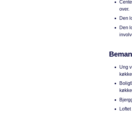
Center
over.
Den l
Den lo
invol
Beman
Ung v
køkke
Bolig
køkke
Bjerg
Lofte