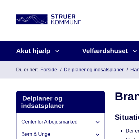
Akut hjælp
Velfærdshuset
Du er her:
Forside
Delplaner og indsatsplaner
Han
Bran
Delplaner og
indsatsplaner
Situat
Center for Arbejdsmarked
Der e
Børn & Unge