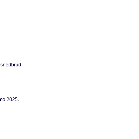
rksnedbrud
imo 2025.