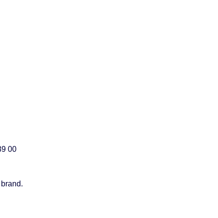
89 00
 brand.