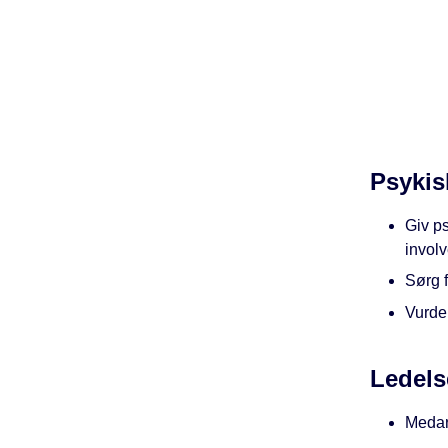
Psykis
Giv ps
invol
Sørg f
Vurder
Ledels
Medar