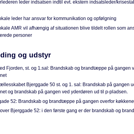
lederen leder indsatsen indtil evt. ekstern indsatsleder/krisesta
okale leder har ansvar for kommunikation og opfølgning
kale AMR vil afhængig af situationen blive tildelt rollen som ans
verede personer
ding og udstyr
ed Fjorden, st. og 1.sal: Brandskab og brandtæppe på gangen 
net
fællesskabet Bjerggade 50 st. og 1. sal: Brandskab på gangen u
net og brandskab på gangen ved yderdøren ud til p-pladsen.
gade 52: Brandskab og brandtæppe på gangen overfor køkkene
t over Bjerggade 52: i den første gang er der brandskab og bran