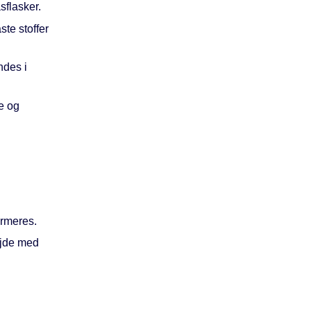
sflasker.
te stoffer
des i
de og
ormeres.
ejde med