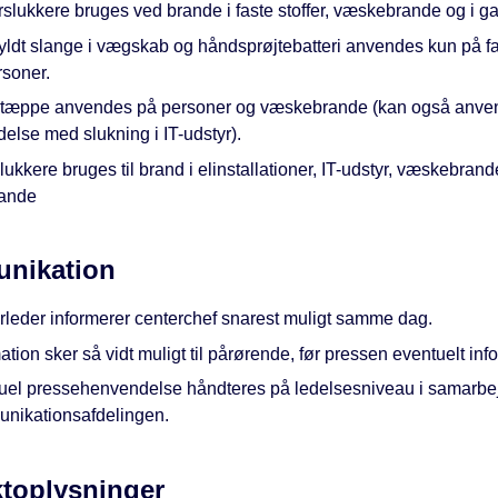
slukkere bruges ved brande i faste stoffer, væskebrande og i ga
yldt slange i vægskab og håndsprøjtebatteri anvendes kun på fas
rsoner.
tæppe anvendes på personer og væskebrande (kan også anven
delse med slukning i IT-udstyr).
ukkere bruges til brand i elinstallationer, IT-udstyr, væskebran
ande
nikation
rleder informerer centerchef snarest muligt samme dag.
ation sker så vidt muligt til pårørende, før pressen eventuelt inf
uel pressehenvendelse håndteres på ledelsesniveau i samarb
nikationsafdelingen.
toplysninger