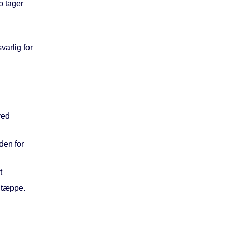
b tager
varlig for
ved
den for
t
dtæppe.