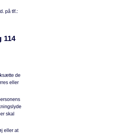
 på tlf.:
g 114
rksætte de
rres eller
 personens
kningslyde
Der skal
j eller at