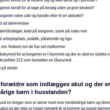
geren kendt for at isolere sig og ikke åbne op i perioder?
rgeren kendt for at tage på besøg uden at give besked?
rgeren være ude og handle eller til en aktivitet?
nd ad døre/vindue
 dørhåndtaget, kald på borgeren, bank på ruder mm
il arbejdsplads, praktik, pårørende og lign.
 evt. Naboer om de har set vedkomne
bekymret for at borgeren er i hjemmet og der er sket en ulykke el
kt politiet 112 som kontakter en låsesmed.
 på stedet
 forældre som indlægges akut og der e
årige børn i husstanden?
 ved en borger som er alene med sine mindreårige børn og denn
akut og der ikke er noget netværk til at komme og passe børnen