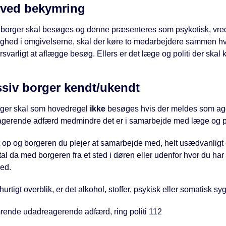
 ved bekymring
 borger skal besøges og denne præsenteres som psykotisk, vre
yghed i omgivelserne, skal der køre to medarbejdere sammen hv
svarligt at aflægge besøg. Ellers er det læge og politi der skal 
siv borger kendt/ukendt
ger skal som hovedregel
ikke
besøges hvis der meldes som agg
gerende adfærd medmindre det er i samarbejde med læge og po
 op og borgeren du plejer at samarbejde med, helt usædvanligt 
tal da med borgeren fra et sted i døren eller udenfor hvor du har
hed.
hurtigt overblik, er det alkohol, stoffer, psykisk eller somatisk 
ende udadreagerende adfærd, ring politi 112