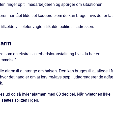
ten ringer op til medarbejderen og spørger om situationen.
en har fået tildelt et kodeord, som de kan bruge, hvis der er fal
 tilfælde vil telefonvagten tilkalde politiet til adressen.
alarm
d som en ekstra sikkerhedsforanstaltning hvis du har en
emmelse”
ille alarm til at hænge om halsen. Den kan bruges til at aflede i 
 hvor det handler om at forvirre/lave stop i udadreagerende adf
k.
ives ud og så hyler alarmen med 80 decibel. Når hyletonen ikke 
sættes splitten i igen.