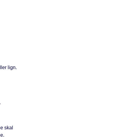
ler lign.
r
e skal
e.