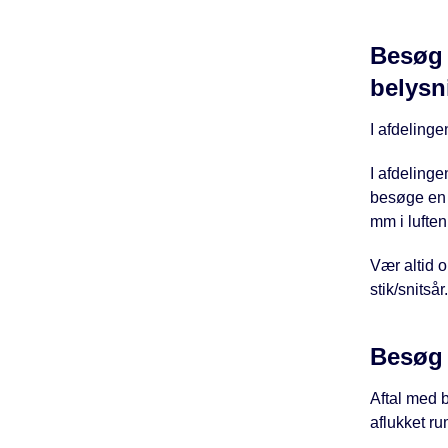
Besøg 
belys
I afdelinge
I afdelinge
besøge en 
mm i luften
Vær altid 
stik/snitsår.
Besøg 
Aftal med b
aflukket ru