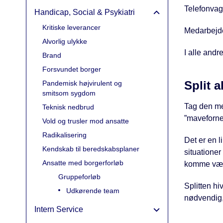
Telefonvag
Handicap, Social & Psykiatri
Kritiske leverancer
Medarbejder
Alvorlig ulykke
I alle andre
Brand
Forsvundet borger
Split 
Pandemisk højvirulent og
smitsom sygdom
Tag den me
Teknisk nedbrud
”maveforn
Vold og trusler mod ansatte
Radikalisering
Det er en l
Kendskab til beredskabsplaner
situationer
Ansatte med borgerforløb
komme væ
Gruppeforløb
Splitten h
Udkørende team
nødvendig, 
Intern Service