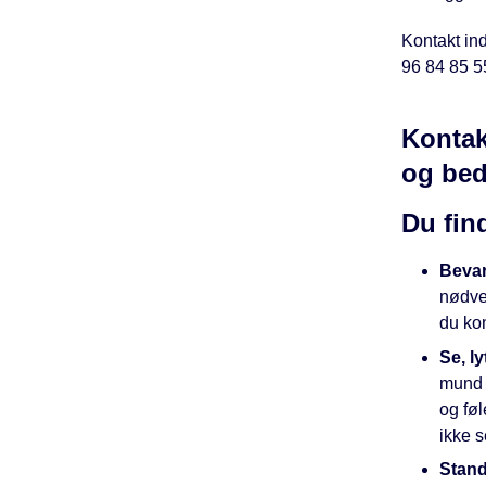
Kontakt ind
96 84 85 5
Kontak
og bed
Du fin
Bevar
nødven
du ko
Se, ly
mund 
og føl
ikke s
Stand