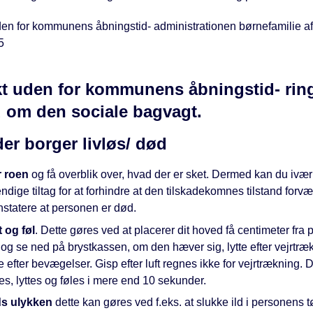
en for kommunens åbningstid- administrationen børnefamilie afd.
5
t uden for kommunens åbningstid- rin
 om den sociale bagvagt.
der borger livløs/ død
 roen
og få overblik over, hvad der er sket. Dermed kan du ivæ
dige tiltag for at forhindre at den tilskadekomnes tilstand forvæ
nstatere at personen er død.
t og føl
. Dette gøres ved at placerer dit hoved få centimeter fra
og se ned på brystkassen, om den hæver sig, lytte efter vejrtræ
e efter bevægelser. Gisp efter luft regnes ikke for vejrtrækning. 
es, lyttes og føles i mere end 10 sekunder
.
s ulykken
dette kan gøres ved f.eks. at slukke ild i personens tø