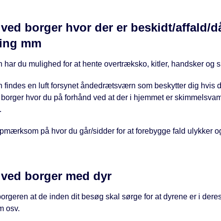
ved borger hvor der er beskidt/affald/då
ning mm
n har du mulighed for at hente overtræksko, kitler, handsker og sp
n findes en luft forsynet åndedrætsværn som beskytter dig hvis 
borger hvor du på forhånd ved at der i hjemmet er skimmelsvamp
.
opmærksom på hvor du går/sidder for at forebygge fald ulykker o
ved borger med dyr
orgeren at de inden dit besøg skal sørge for at dyrene er i deres t
m osv.