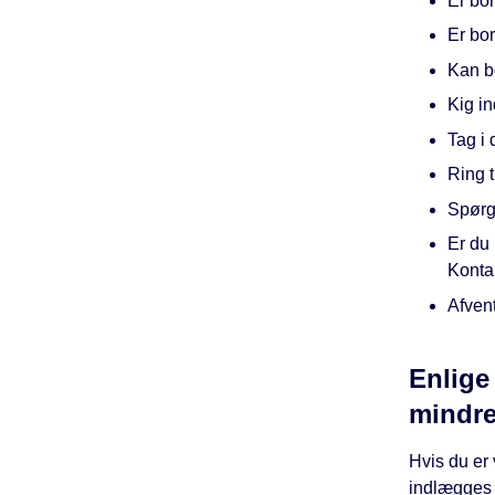
Er bor
Er bo
Kan bo
Kig i
Tag i
Ring t
Spørg
Er du 
Konta
Afvent
Enlige
mindre
Hvis du er
indlægges 