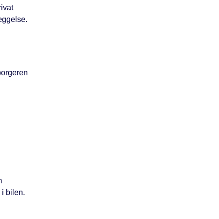
ivat
æggelse.
 borgeren
m
i bilen.