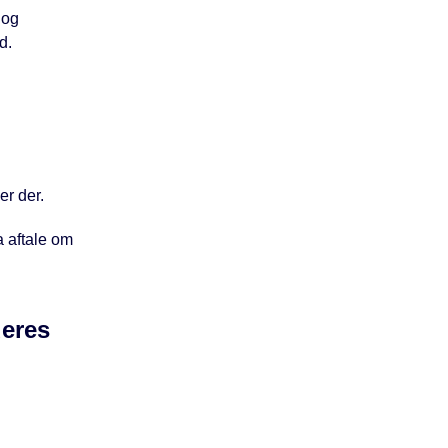
 og
d.
er der.
 aftale om
deres