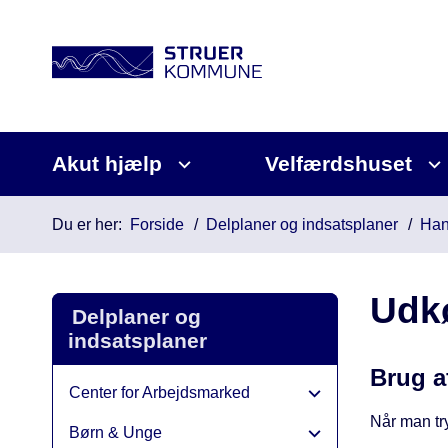
Akut hjælp
Velfærdshuset
Du er her:
Forside
Delplaner og indsatsplaner
Han
Udk
Delplaner og
indsatsplaner
Brug a
Center for Arbejdsmarked
Når man try
Børn & Unge