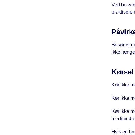
Ved bekymr
praktiseren
Påvirk
Besøger du 
ikke længer
Kørsel
Kør ikke me
Kør ikke me
Kør ikke m
medmindre 
Hvis en bo