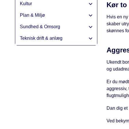
Kør to
Kultur
Plan & Miljø
Hvis en ny
skaber utr
Sundhed & Omsorg
skønnes for
Teknisk drift & anlæg
Aggres
Ukendt bor
og udadrea
Er du mødt
aggressiv, 
flugtmulig
Dan dig et 
Ved bekymr