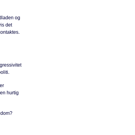
dladen og
is det
kontaktes.
ressivitet
liti.
er
 en hurtig
sygdom?