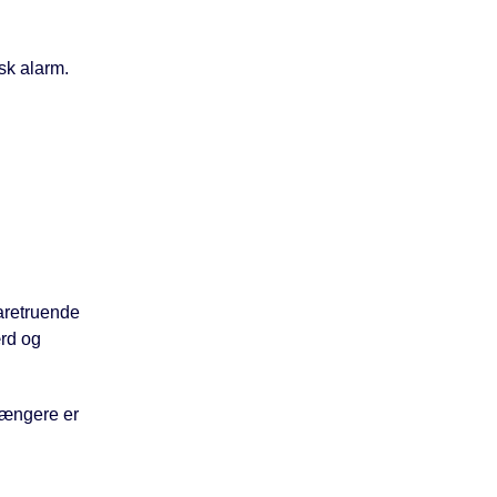
sk alarm.
faretruende
ærd og
længere er