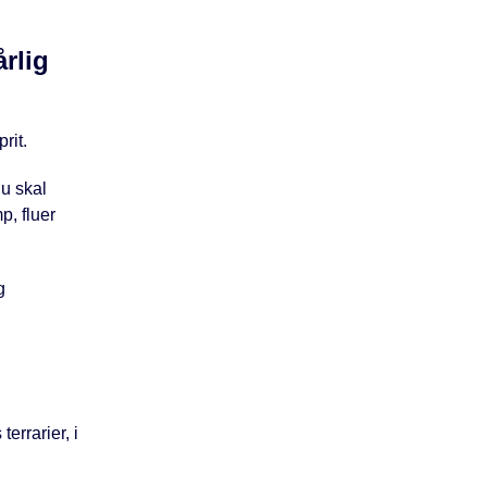
rlig
rit.
du skal
, fluer
g
errarier, i