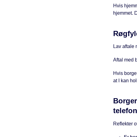
Hvis hjemm
hjemmet. D
Røgfyl
Lav aftale
Aftal med b
Hvis borge
at I kan ho
Borger
telefo
Reflekter o