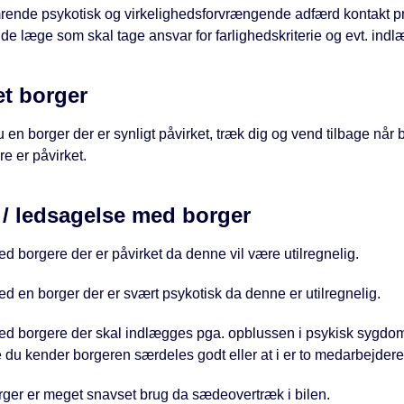
ende psykotisk og virkelighedsforvrængende adfærd kontakt pr
de læge som skal tage ansvar for farlighedskriterie og evt. indl
et borger
en borger der er synligt påvirket, træk dig og vend tilbage når
e er påvirket.
 / ledsagelse med borger
d borgere der er påvirket da denne vil være utilregnelig.
d en borger der er svært psykotisk da denne er utilregnelig.
ed borgere der skal indlægges pga. opblussen i psykisk sygdo
du kender borgeren særdeles godt eller at i er to medarbejdere 
rger er meget snavset brug da sædeovertræk i bilen.