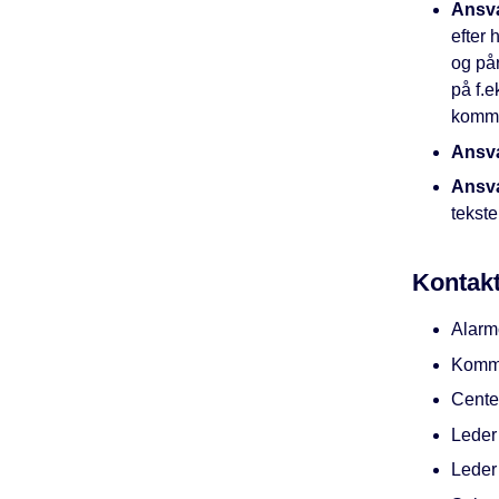
Ansva
efter
og pår
på f.e
kommu
Ansva
Ansva
tekste
Kontak
Alarm
Kommu
Cente
Leder
Leder