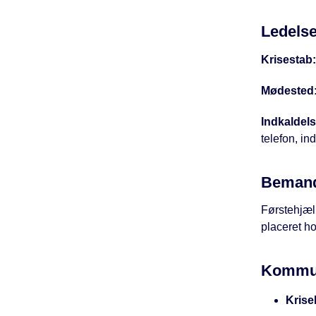
Ledelse
Krisestab
Mødested
Indkaldel
telefon, in
Bemand
Førstehjælp
placeret ho
Kommun
Krise