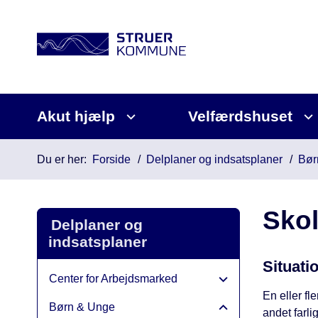
Akut hjælp
Velfærdshuset
Du er her:
Forside
Delplaner og indsatsplaner
Bør
Skol
Delplaner og
indsatsplaner
Situati
Center for Arbejdsmarked
En eller f
Børn & Unge
andet farli