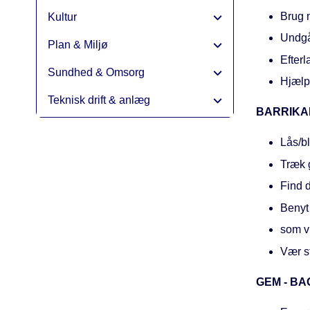
Brug 
Kultur
Undgå 
Plan & Miljø
Efterl
Sundhed & Omsorg
Hjælp
Teknisk drift & anlæg
BARRIKAD
Lås/b
Træk g
Find 
Benyt
som v
Vær st
GEM - B