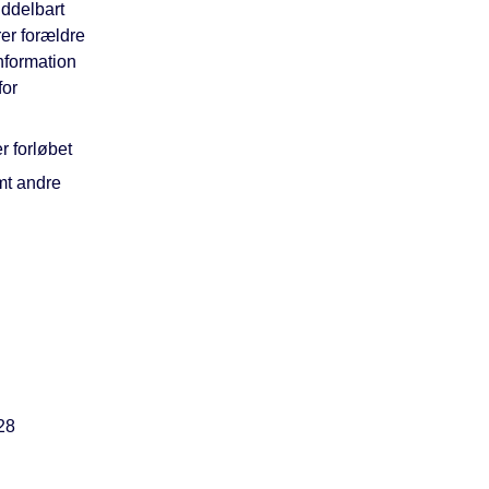
iddelbart
er forældre
nformation
for
r forløbet
mt andre
28