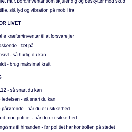
le, mur, bord/inventar som skjuler dig og beskytter mod skud
ille, slå lyd og vibration på mobil fra
OR LIVET
lle kræfter/inventar til at forsvare jer
askende - tæt på
sivt - så hurtig du kan
uldt - brug maksimal kraft
G
12 - så snart du kan
 ledelsen - så snart du kan
 pårørende - når du er i sikkerhed
d mod politiet - når du er i sikkerhed
ing/sms til hinanden - før politiet har kontrollen på stedet