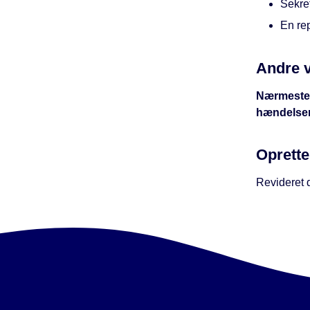
Sekret
En re
Andre 
Nærmeste 
hændelsen
Oprette
Revideret 