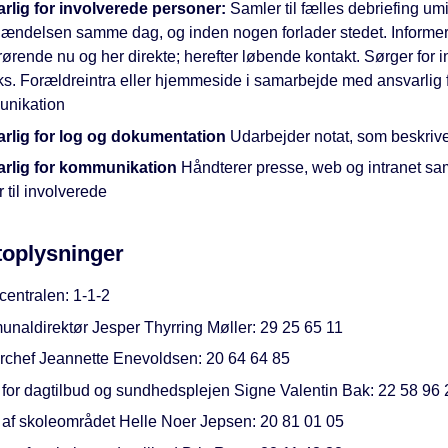
rlig for involverede personer:
Samler til fælles debriefing um
 hændelsen samme dag, og inden nogen forlader stedet. Informer
ørende nu og her direkte; herefter løbende kontakt. Sørger for i
ks. Forældreintra eller hjemmeside i samarbejde med ansvarlig 
nikation
rlig for log og dokumentation
Udarbejder notat, som beskrive
rlig for kommunikation
Håndterer presse, web og intranet sa
r til involverede
toplysninger
centralen: 1-1-2
naldirektør Jesper Thyrring Møller: 29 25 65 11
rchef Jeannette Enevoldsen: 20 64 64 85
 for dagtilbud og sundhedsplejen Signe Valentin Bak: 22 58 96 
 af skoleområdet Helle Noer Jepsen: 20 81 01 05