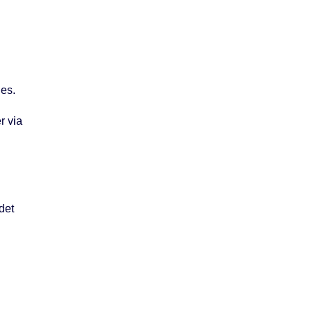
les.
r via
det