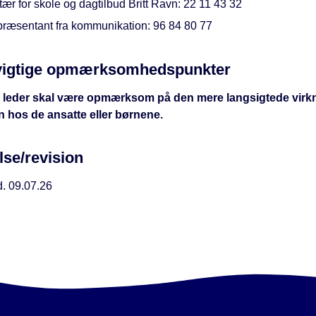
ær for skole og dagtilbud Britt Ravn: 22 11 43 32
præsentant fra kommunikation: 96 84 80 77
vigtige opmærksomhedspunkter
leder skal være opmærksom på den mere langsigtede virkn
 hos de ansatte eller børnene.
lse/revision
d. 09.07.26