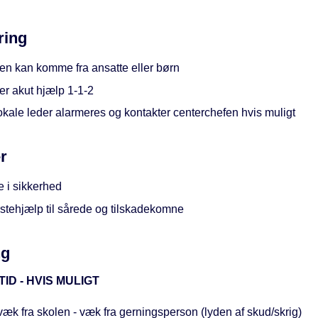
ring
en kan komme fra ansatte eller børn
er akut hjælp 1-1-2
okale leder alarmeres og kontakter centerchefen hvis muligt
r
e i sikkerhed
rstehjælp til sårede og tilskadekomne
ng
TID - HVIS MULIGT
væk fra skolen - væk fra gerningsperson (lyden af skud/skrig)