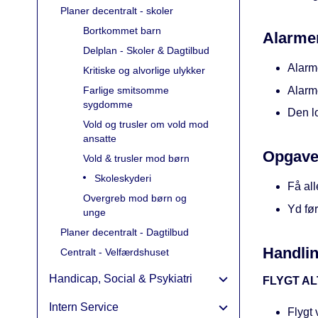
Planer decentralt - skoler
Bortkommet barn
Alarme
Delplan - Skoler & Dagtilbud
Alarm
Kritiske og alvorlige ulykker
Alarm
Farlige smitsomme
sygdomme
Den l
Vold og trusler om vold mod
ansatte
Opgave
Vold & trusler mod børn
Skoleskyderi
Få all
Overgreb mod børn og
Yd fø
unge
Planer decentralt - Dagtilbud
Handli
Centralt - Velfærdshuset
Handicap, Social & Psykiatri
FLYGT AL
Intern Service
Flygt 