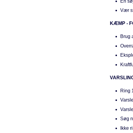
En søj
Vær st
KÆMP - F
Brug a
Overr
Eksplo
Kraftf
VARSLIN
Ring 1
Varsle
Varsle
Søg ne
Ikke r