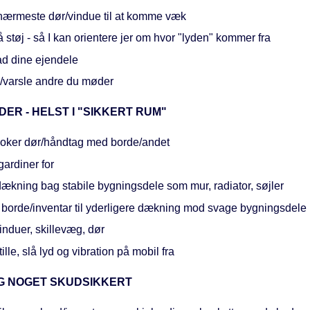
nærmeste dør/vindue til at komme væk
støj - så I kan orientere jer om hvor "lyden" kommer fra
ad dine ejendele
/varsle andre du møder
ER - HELST I "SIKKERT RUM"
loker dør/håndtag med borde/andet
ardiner for
dækning bag stabile bygningsdele som mur, radiator, søjler
 borde/inventar til yderligere dækning mod svage bygningsdele
induer, skillevæg, dør
ille, slå lyd og vibration på mobil fra
AG NOGET SKUDSIKKERT