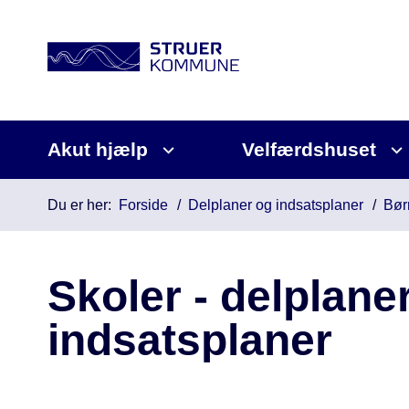
Akut hjælp
Velfærdshuset
Du er her:
Forside
Delplaner og indsatsplaner
Bør
Skoler - delplane
indsatsplaner