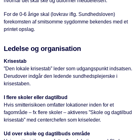
hvornår det skal ske og udformer meddelelsen.
For de 0-6 årige skal (lovkrav iflg. Sundhedsloven)
forekomsten af smitsomme sygdomme bekendes med et
printet opslag.
Ledelse og organisation
Krisestab
”Den lokale krisestab” leder som udgangspunkt indsatsen.
Derudover indgår den ledende sundhedsplejerske i
krisestaben.
I flere skoler eller dagtilbud
Hvis smitterisikoen omfatter lokationer inden for et
fagområde – fx flere skoler – aktiveres ”Skole og dagtilbud
krisestab” med centerchefen som kriseleder.
Ud over skole og dagtilbuds område