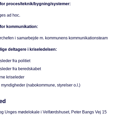
for proces/teknik/bygning/systemer:
es ad hoc.
 for kommunikation:
rchefen i samarbejde m. kommunens kommunikationsteam
ige deltagere i kriseledelsen:
sleder fra politiet
tsleder fra beredskabet
rne kriseleder
 myndigheder (nabokommune, styrelser o.l.)
ed
og Unges mødelokale i Velfærdshuset, Peter Bangs Vej 15