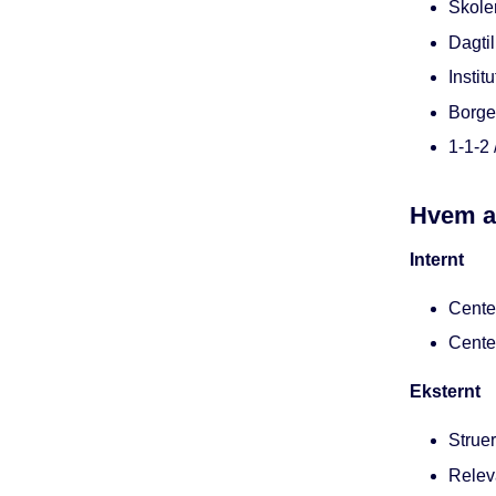
Skole
Dagti
Instit
Borge
1-1-2 
Hvem a
Internt
Cente
Center
Eksternt
Strue
Releva