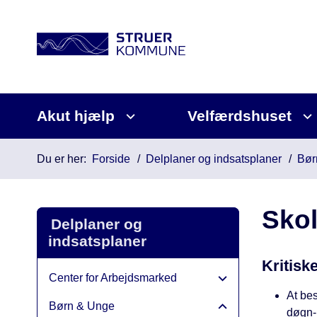
Akut hjælp
Velfærdshuset
Du er her:
Forside
Delplaner og indsatsplaner
Bør
Skol
Delplaner og
indsatsplaner
Kritisk
Center for Arbejdsmarked
At bes
Børn & Unge
døgn-