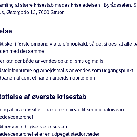
mling af større krisestab mødes kriseledelsen i Byrådssalen, S
s, Østergade 13, 7600 Struer
else
t sker i første omgang via telefonopkald, så det sikres, at alle pa
den med det samme
ter kan der både anvendes opkald, sms og mails
dstelefonnumre og arbejdsmails anvendes som udgangspunkt.
parten af centret har en arbejdsmobiltelefon
øttelse af øverste krisestab
ing af niveauskifte – fra centerniveau til kommunalniveau.
leder/centerchef
tperson ind i øverste krisestab
eder/centerchef eller en udpeget stedfortræder