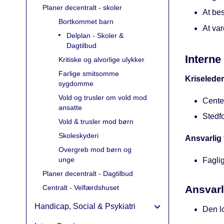
Planer decentralt - skoler
At be
Bortkommet barn
At va
Delplan - Skoler &
Dagtilbud
Interne
Kritiske og alvorlige ulykker
Farlige smitsomme
Kriseleder
sygdomme
Vold og trusler om vold mod
Cente
ansatte
Stedfo
Vold & trusler mod børn
Skoleskyderi
Ansvarlig 
Overgreb mod børn og
unge
Faglig
Planer decentralt - Dagtilbud
Ansvarl
Centralt - Velfærdshuset
Handicap, Social & Psykiatri
Den lo