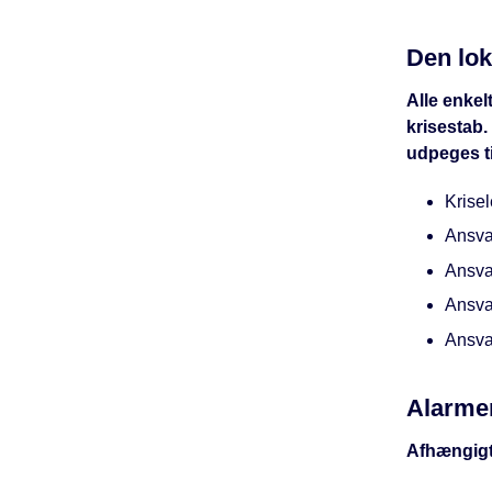
Den lok
Alle enkel
krisestab.
udpeges ti
Krisel
Ansvar
Ansvar
Ansvar
Ansva
Alarme
Afhængigt