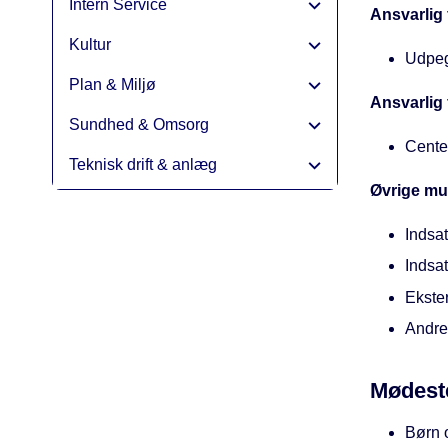
Intern Service
Ansvarlig 
Kultur
Udpeg
Plan & Miljø
Ansvarlig
Sundhed & Omsorg
Cente
Teknisk drift & anlæg
Øvrige mul
Indsat
Indsa
Ekste
Andre
Mødest
Børn 