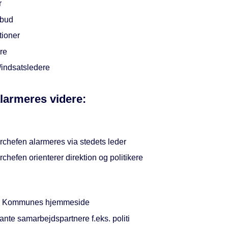
r
lbud
utioner
re
/indsatsledere
larmeres videre:
rchefen alarmeres via stedets leder
chefen orienterer direktion og politikere
r Kommunes hjemmeside
nte samarbejdspartnere f.eks. politi