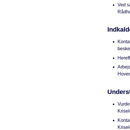
Ved sa
Rådhu
Indkald
Kontak
beske
Heref
Arbej
Hoved
Underst
Vurder
Krise
Kontak
Krisel