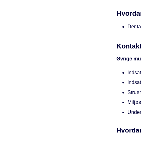
Hvorda
Der ta
Kontak
Øvrige mul
Indsat
Indsat
Struer
Miljøs
Under
Hvordan