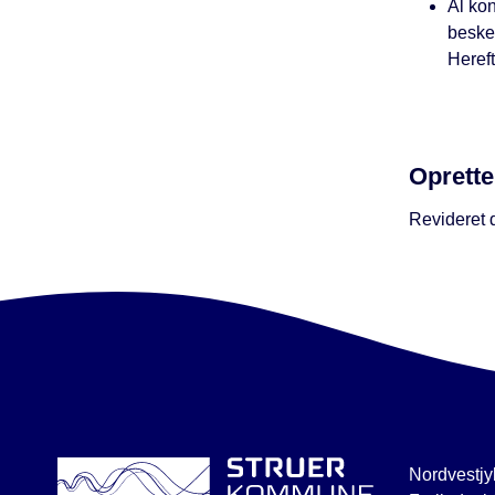
Al kon
beske
Heref
Oprette
Revideret d
Nordvestjy