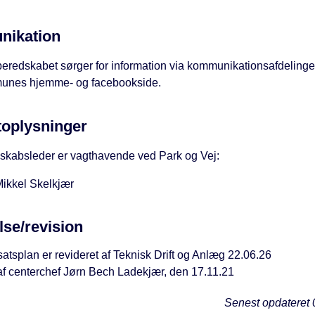
ikation
eredskabet sørger for information via kommunikationsafdelingen
nes hjemme- og facebookside.
toplysninger
skabsleder er vagthavende ved Park og Vej:
ikkel Skelkjær
lse/revision
atsplan er revideret af Teknisk Drift og Anlæg 22.06.26
f centerchef Jørn Bech Ladekjær, den 17.11.21
Senest opdateret