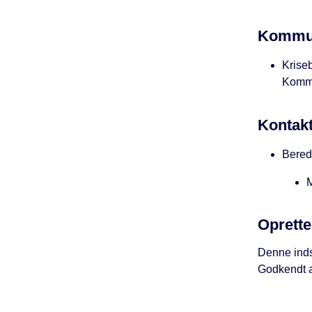
Kommun
Kriseb
Kommu
Kontak
Bered
M
Oprette
Denne inds
Godkendt a