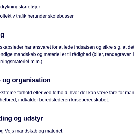
drykningskøretøjer
ollektiv trafik herunder skolebusser
ng
kabsleder har ansvaret for at lede indsatsen og sikre sig, at de
dige mandskab og materiel er til rådighed (biler, rendegraver, la
rringsmateriel m.m.)
 og organisation
streme forhold eller ved forhold, hvor der kan være fare for m
 helbred, indkalder beredslederen kriseberedskabet.
ing og udstyr
og Vejs mandskab og materiel.