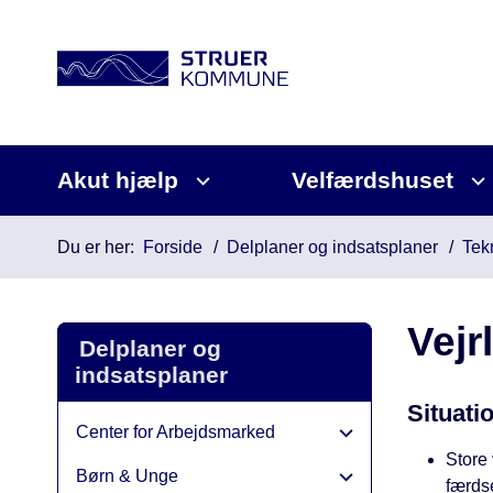
Akut hjælp
Velfærdshuset
Du er her:
Forside
Delplaner og indsatsplaner
Tek
Vejr
Delplaner og
indsatsplaner
Situati
Center for Arbejdsmarked
Store
Børn & Unge
færds