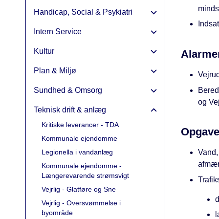
minds
Handicap, Social & Psykiatri
Indsat
Intern Service
Kultur
Alarme
Plan & Miljø
Vejrud
Bered
Sundhed & Omsorg
og Vej
Teknisk drift & anlæg
Kritiske leverancer - TDA
Opgave
Kommunale ejendomme
Legionella i vandanlæg
Vand, 
afmær
Kommunale ejendomme -
Længerevarende strømsvigt
Trafik
Vejrlig - Glatføre og Sne
d
Vejrlig - Oversvømmelse i
byområde
l