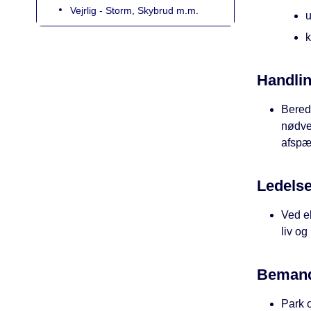
Vejrlig - Storm, Skybrud m.m.
u
k
Handli
Bereds
nødven
afspæ
Ledelse
Ved ek
liv og
Bemand
Park 