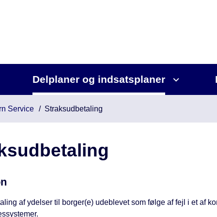
Delplaner og indsatsplaner
rn Service
Straksudbetaling
ksudbetaling
on
ling af ydelser til borger(e) udeblevet som følge af fejl i et af
essystemer.