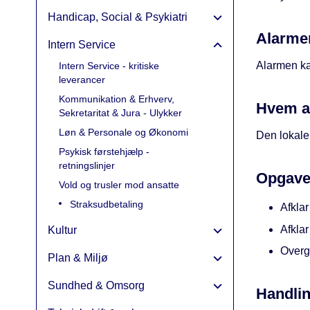
Handicap, Social & Psykiatri
Alarme
Intern Service
Alarmen ka
Intern Service - kritiske
leverancer
Kommunikation & Erhverv,
Hvem a
Sekretaritat & Jura - Ulykker
Løn & Personale og Økonomi
Den lokale 
Psykisk førstehjælp -
retningslinjer
Opgave
Vold og trusler mod ansatte
Straksudbetaling
Afklar
Afkla
Kultur
Overg
Plan & Miljø
Sundhed & Omsorg
Handli