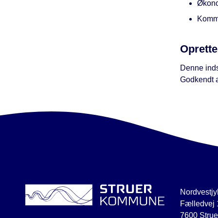
Økono
Kommu
Oprette
Denne inds
Godkendt 
Nordvestjy
Fælledvej 
7600 Strue