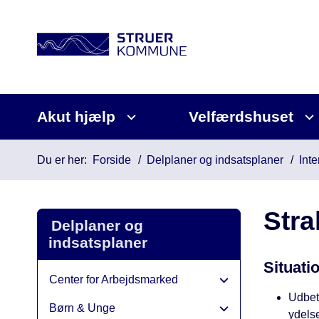
Akut hjælp
Velfærdshuset
Du er her:
Forside
Delplaner og indsatsplaner
Inte
Stra
Delplaner og
indsatsplaner
Situati
Center for Arbejdsmarked
Udbeta
Børn & Unge
ydels