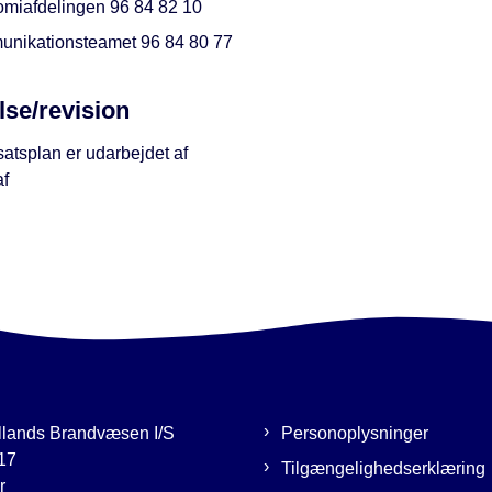
miafdelingen 96 84 82 10
nikationsteamet 96 84 80 77
lse/revision
atsplan er udarbejdet af
af
llands Brandvæsen I/S
Personoplysninger
17
Tilgængelighedserklæring
r