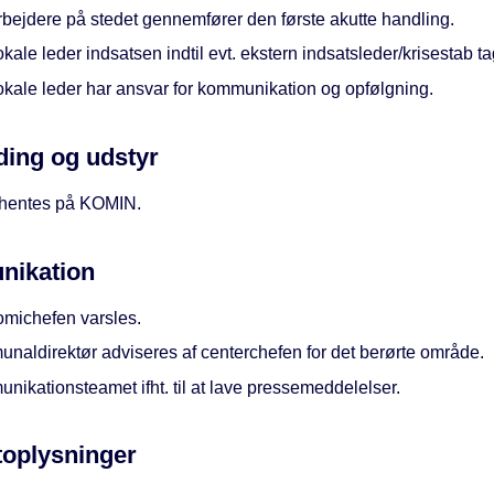
bejdere på stedet gennemfører den første akutte handling.
kale leder indsatsen indtil evt. ekstern indsatsleder/krisestab ta
okale leder har ansvar for kommunikation og opfølgning.
ing og udstyr
 hentes på KOMIN.
ikation
michefen varsles.
naldirektør adviseres af centerchefen for det berørte område.
ikationsteamet ifht. til at lave pressemeddelelser.
toplysninger