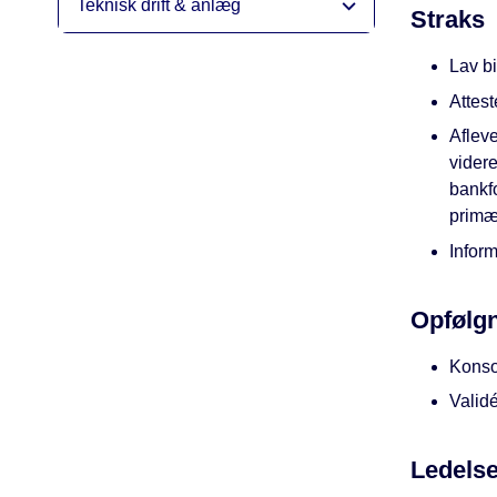
Teknisk drift & anlæg
Straks
Lav bi
Attest
Aflev
vider
bankfo
primæ
Inform
Opfølg
Konso
Validé
Ledelse