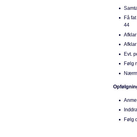
Samta
Få fat
44
Afkla
Afklar
Evt. p
Følg m
Nærme
Opfølgnin
Anmel
Inddr
Følg 