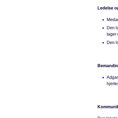
Ledelse o
Medar
Den lo
tager 
Den l
Bemandin
Adgang
hjerte
Kommunik