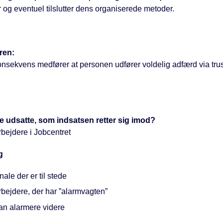
 og eventuel tilslutter dens organiserede metoder.
ren:
konsekvens medfører at personen udfører voldelig adfærd via tru
 udsatte, som indsatsen retter sig imod?
bejdere i Jobcentret
g
ale der er til stede
bejdere, der har ”alarmvagten”
kan alarmere videre