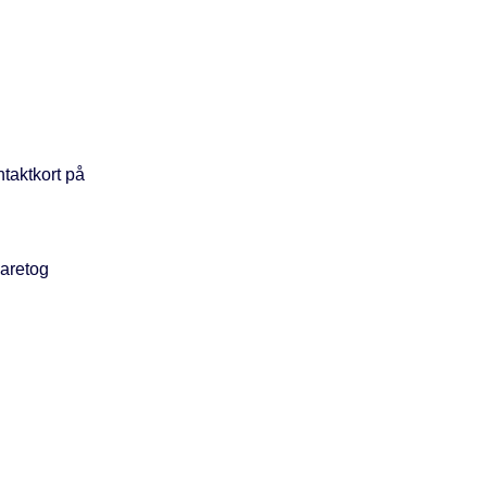
taktkort på
varetog