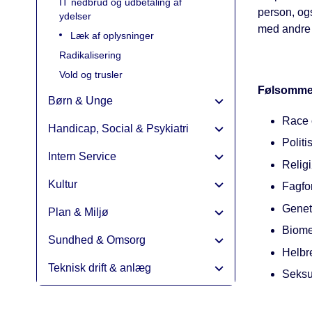
IT nedbrud og udbetaling af
person, og
ydelser
med andre 
Læk af oplysninger
Radikalisering
Vold og trusler
Følsomme 
Børn & Unge
Race 
Handicap, Social & Psykiatri
Politi
Intern Service
Religi
Kultur
Fagfo
Genet
Plan & Miljø
Biomet
Sundhed & Omsorg
Helbr
Teknisk drift & anlæg
Seksue