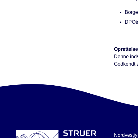
Borger
DPOén
Oprettelse
Denne inds
Godkendt a
Nordvestjy