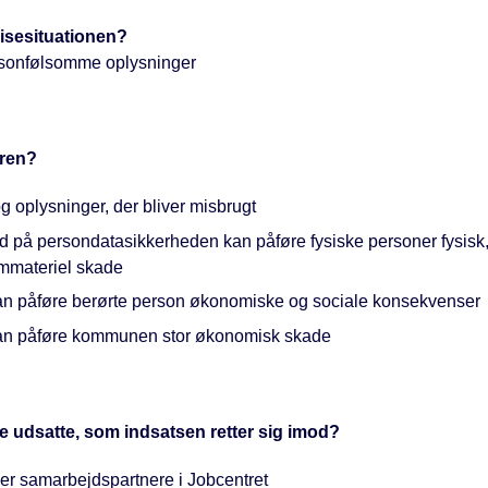
isesituationen?
rsonfølsomme oplysninger
aren?
 oplysninger, der bliver misbrugt
ud på persondatasikkerheden kan påføre fysiske personer fysisk,
immateriel skade
an påføre berørte person økonomiske og sociale konsekvenser
an påføre kommunen stor økonomisk skade
 udsatte, som indsatsen retter sig imod?
ler samarbejdspartnere i Jobcentret