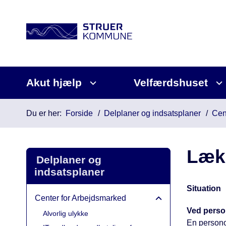
Akut hjælp
Velfærdshuset
Du er her:
Forside
Delplaner og indsatsplaner
Cen
Læk 
Delplaner og
indsatsplaner
Situation
Center for Arbejdsmarked
Ved perso
Alvorlig ulykke
En personop