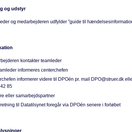
g og udstyr
eder og medarbejderen udfylder ”guide til hændelsesinformatio
ation
bejderen kontakter teamleder
eamleder informeres centerchefen
chefen informerer videre til DPOén pr. mail DPO@struer.dk elle
 42 85
re eller samarbejdspartner
etning til Datatilsynet foregår via DPOén senere i forløbet
lysninger