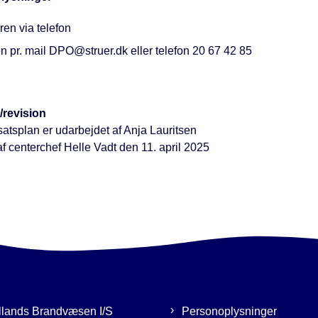
en via telefon
 pr. mail DPO@struer.dk eller telefon 20 67 42 85
/revision
atsplan er udarbejdet af Anja Lauritsen
f centerchef Helle Vadt den 11. april 2025
llands Brandvæsen I/S
Personoplysninger