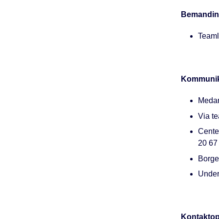
Bemandin
Teaml
Kommunik
Medar
Via t
Center
20 67
Borge
Underr
Kontaktop