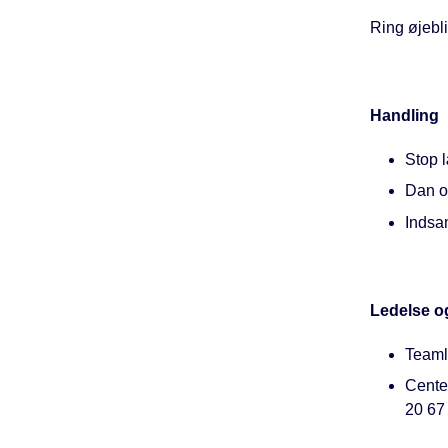
Ring øjebli
Handling
Stop 
Dan o
Indsa
Ledelse o
Teaml
Center
20 67