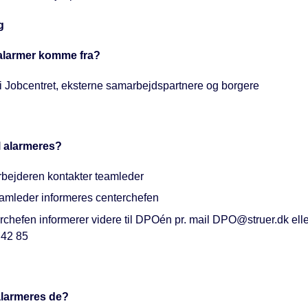
g
alarmer komme fra?
i Jobcentret, eksterne samarbejdspartnere og borgere
 alarmeres?
bejderen kontakter teamleder
eamleder informeres centerchefen
chefen informerer videre til DPOén pr. mail DPO@struer.dk elle
 42 85
larmeres de?