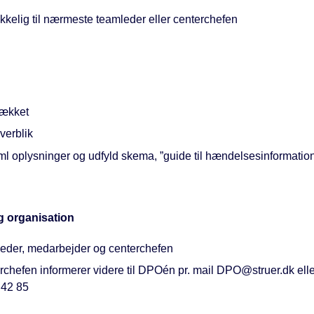
kkelig til nærmeste teamleder eller centerchefen
lækket
verblik
ml oplysninger og udfyld skema, ”guide til hændelsesinformatio
g organisation
eder, medarbejder og centerchefen
chefen informerer videre til DPOén pr. mail DPO@struer.dk elle
 42 85