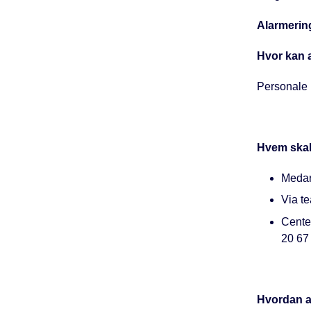
Alarmerin
Hvor kan 
Personale 
Hvem skal
Medar
Via t
Center
20 67
Hvordan a