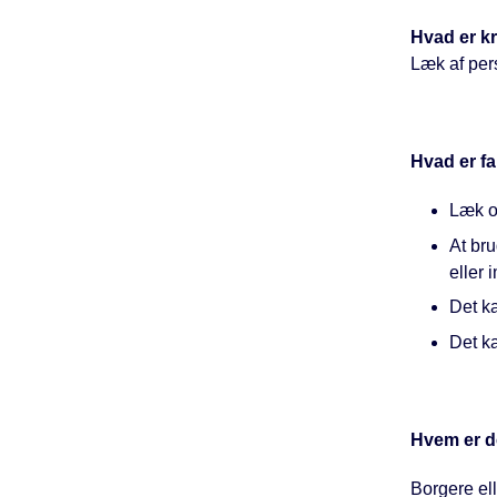
Hvad er kr
Læk af pe
Hvad er f
Læk og
At br
eller 
Det k
Det k
Hvem er de
Borgere el