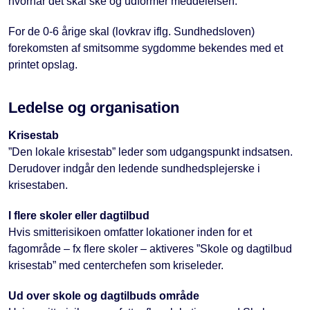
hvornår det skal ske og udformer meddelelsen.
For de 0-6 årige skal (lovkrav iflg. Sundhedsloven)
forekomsten af smitsomme sygdomme bekendes med et
printet opslag.
Ledelse og organisation
Krisestab
”Den lokale krisestab” leder som udgangspunkt indsatsen.
Derudover indgår den ledende sundhedsplejerske i
krisestaben.
I flere skoler eller dagtilbud
Hvis smitterisikoen omfatter lokationer inden for et
fagområde – fx flere skoler – aktiveres ”Skole og dagtilbud
krisestab” med centerchefen som kriseleder.
Ud over skole og dagtilbuds område