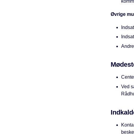
kommu
Øvrige mul
Indsa
Indsat
Andre
Mødest
Cente
Ved sa
Rådhu
Indkald
Kontak
beske