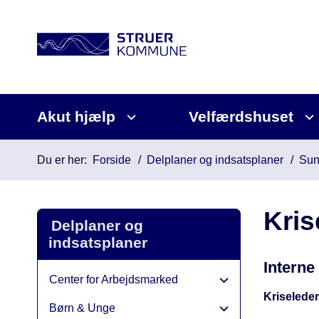
Akut hjælp
Velfærdshuset
Du er her:
Forside
Delplaner og indsatsplaner
Sun
Kris
Delplaner og
indsatsplaner
Interne
Center for Arbejdsmarked
Kriseleder
Børn & Unge