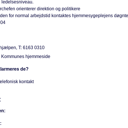
 ledelsesniveau.
chefen orienterer direktion og politikere
den for normal arbejdstid kontaktes hjemmesygeplejens døgnte
 04
thjælpen, T: 6163 0310
r Kommunes hjemmeside
larmeres de?
elefonisk kontakt
t
en:
: