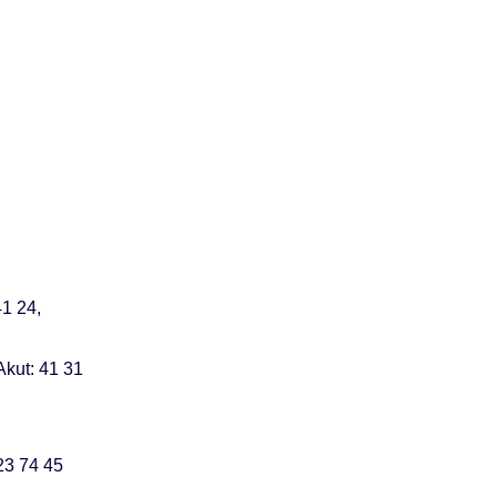
41 24,
Akut: 41 31
23 74 45