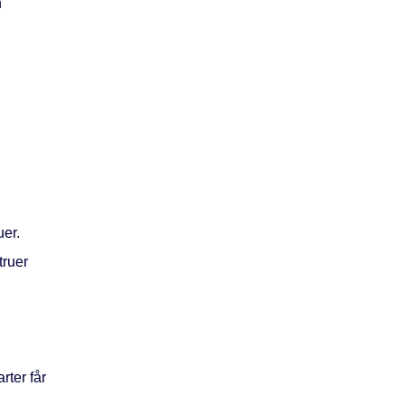
n
uer.
truer
rter får