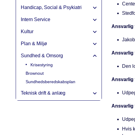
Cente
Handicap, Social & Psykiatri
Stedfo
Intern Service
Ansvarlig 
Kultur
Jakob 
Plan & Miljø
Ansvarlig 
Sundhed & Omsorg
Krisestyring
Den lo
Brownout
Ansvarlig 
Sundhedsberedskabsplan
Udpeg
Teknisk drift & anlæg
Ansvarlig
Udpeg
Hvis 