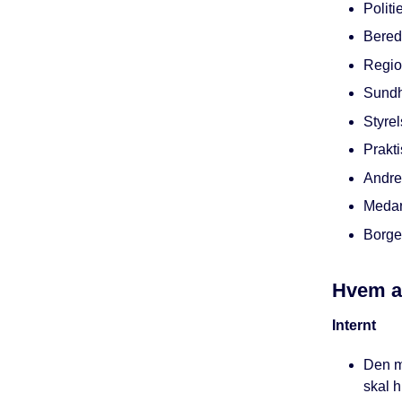
Politie
Bered
Regio
Sundh
Styrel
Prakt
Andr
Medar
Borge
Hvem a
Internt
Den m
skal h