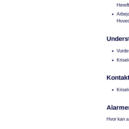
Heref
Arbej
Hovedp
Underst
Vurder
Krise
Kontakt
Krisel
Alarme
Hvor kan a