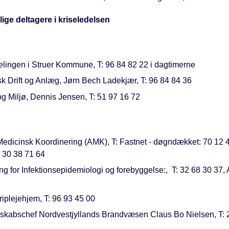
ige deltagere i kriseledelsen
delingen i Struer Kommune, T: 96 84 82 22 i dagtimerne
sk Drift og Anlæg, Jørn Bech Ladekjær, T: 96 84 84 36
og Miljø, Dennis Jensen, T: 51 97 16 72
Medicinsk Koordinering (AMK), T: Fastnet - døgndækket: 70 12 
: 30 38 71 64
ng for Infektionsepidemiologi og forebyggelse:, T: 32 68 30 37, 
iplejehjem, T: 96 93 45 00
skabschef Nordvestjyllands Brandvæsen Claus Bo Nielsen, T: 