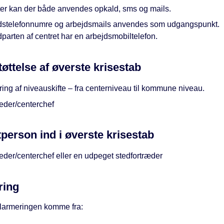
ter kan der både anvendes opkald, sms og mails.
dstelefonnumre og arbejdsmails anvendes som udgangspunkt.
arten af centret har en arbejdsmobiltelefon.
øttelse af øverste krisestab
ing af niveauskifte – fra centerniveau til kommune niveau.
leder/centerchef
person ind i øverste krisestab
eder/centerchef eller en udpeget stedfortræder
ring
larmeringen komme fra: