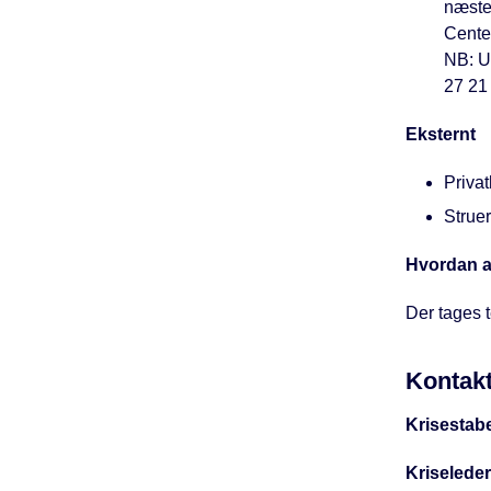
næste
Center
NB: U
27 21
Eksternt
Priva
Strue
Hvordan a
Der tages t
Kontak
Krisestab
Kriseleder