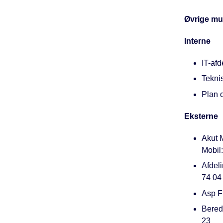
Øvrige mul
Interne
IT-af
Tekni
Plan 
Eksterne
Akut 
Mobil
Afdeli
74 04
Asp Fr
Bered
23