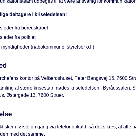
nikationsteam udpeges til at være ansvarlig for kommunikatio
ige deltagere i kriseledelsen:
tsleder fra beredskabet
sleder fra politiet
 myndigheder (nabokommune, styrelser o.l.)
ed
rchefens kontor på Velfærdshuset, Peter Bangsvej 15, 7600 Str
mling af større krisestab mødes kriseledelsen i Byrådssalen, S
s, Østergade 13, 7600 Struer.
else
t sker i første omgang via telefonopkald, så det sikres, at alle pa
den med det samme.