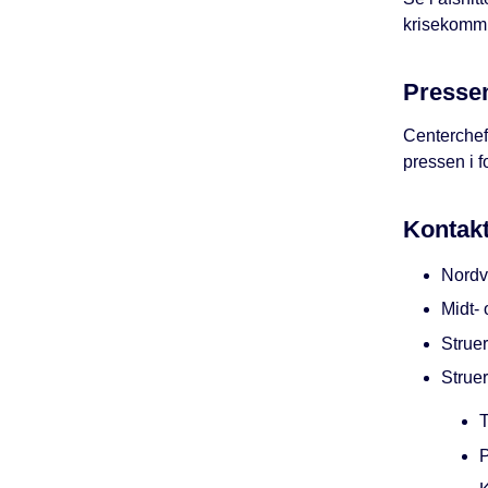
krisekommu
Presse
Centerchef
pressen i f
Kontak
Nordv
Midt- 
Struer
Strue
T
P