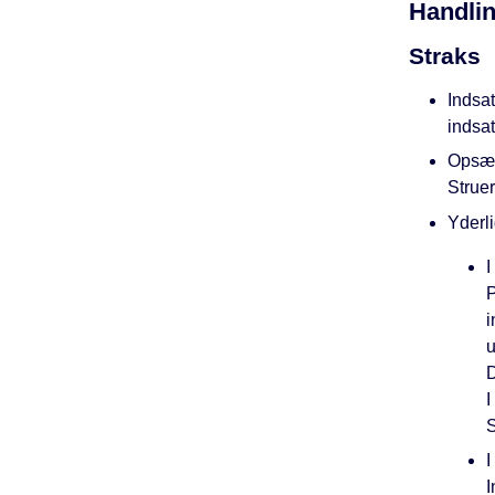
Handli
Straks
Indsat
indsat
Opsæt
Strue
Yderli
I
P
i
u
D
I
S
I
I