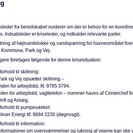
ng
sleder fra beredskabet vurderer om der er behov for en koordine
s. Indsatsleder er kriseleder, og indkalder relevante parter.
ning af højtvandslukke og vandspærring for havneområdet fore
r Kommune, Park og Vej.
gere foretages følgende for denne krisesituation:
 forhold til skiltning:
ark og Vej opsætter skiltning –
nden for arbejdstid, tlf. 9785 3794.
den for arbejdstid, vagttelefon – nummer haves af Centerchef fo
rift og Anlæg.
 forhold til pumpeværket:
truer Energi tlf. 9684 2230 (døgnvagt).
 forhold til information:
nformationer om oversvømmelser og lukning af vejene kan ske 