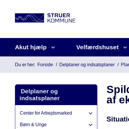
Akut hjælp
Velfærdshuset
Du er her:
Forside
Delplaner og indsatsplaner
Pla
Spil
Delplaner og
af e
indsatsplaner
Center for Arbejdsmarked
Situat
Børn & Unge