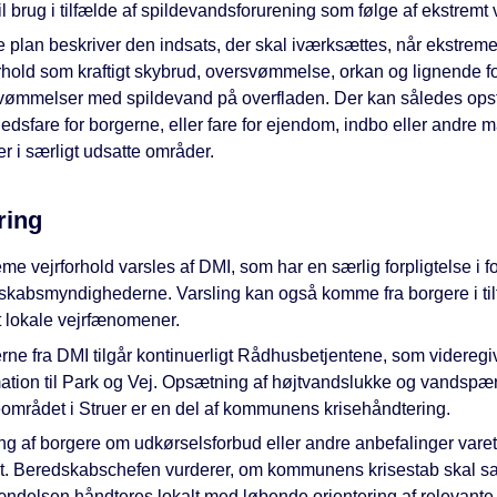
il brug i tilfælde af spildevandsforurening som følge af ekstremt 
 plan beskriver den indsats, der skal iværksættes, når ekstrem
rhold som kraftigt skybrud, oversvømmelse, orkan og lignende f
vømmelser med spildevand på overfladen. Der kan således ops
dsfare for borgerne, eller fare for ejendom, indbo eller andre m
r i særligt udsatte områder.
ring
me vejrforhold varsles af DMI, som har en særlig forpligtelse i fo
skabsmyndighederne. Varsling kan også komme fra borgere i til
 lokale vejrfænomener.
rne fra DMI tilgår kontinuerligt Rådhusbetjentene, som videregi
ation til Park og Vej. Opsætning af højtvandslukke og vandspær
området i Struer er en del af kommunens krisehåndtering.
ng af borgere om udkørselsforbud eller andre anbefalinger vare
iet. Beredskabschefen vurderer, om kommunens krisestab skal sa
ndelsen håndteres lokalt med løbende orientering af relevante 