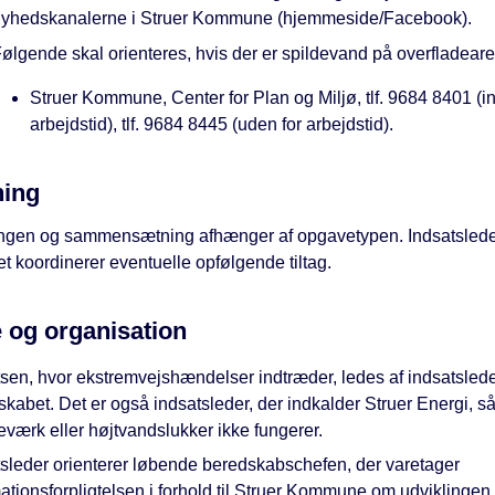
yhedskanalerne i Struer Kommune (hjemmeside/Facebook).
ølgende skal orienteres, hvis der er spildevand på overfladeare
Struer Kommune, Center for Plan og Miljø, tlf. 9684 8401 (i
arbejdstid), tlf. 9684 8445 (uden for arbejdstid).
ning
ngen og sammensætning afhænger af opgavetypen. Indsatsleder
t koordinerer eventuelle opfølgende tiltag.
 og organisation
sen, hvor ekstremvejshændelser indtræder, ledes af indsatslede
kabet. Det er også indsatsleder, der indkalder Struer Energi, s
værk eller højtvandslukker ikke fungerer.
tsleder orienterer løbende beredskabschefen, der varetager
ationsforpligtelsen i forhold til Struer Kommune om udviklingen.