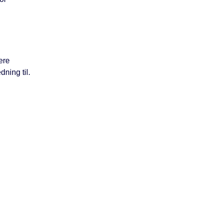
ere
ning til.