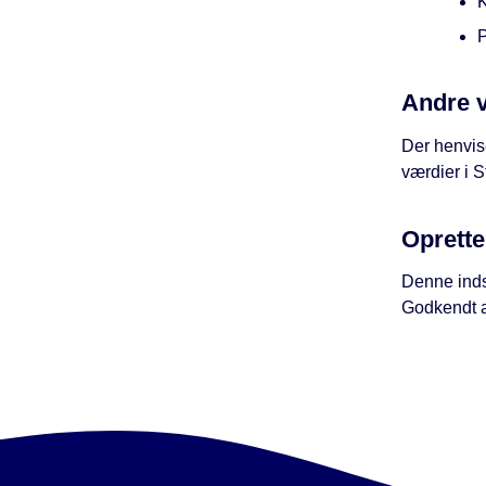
K
P
Andre 
Der henvise
værdier i 
Oprette
Denne inds
Godkendt a