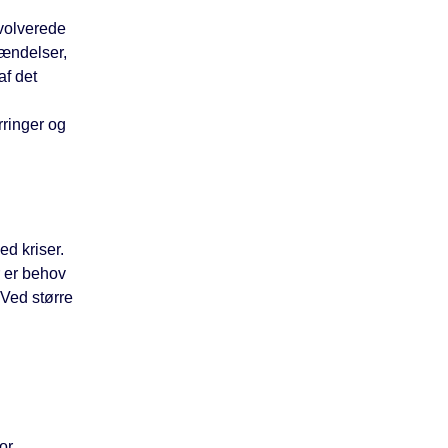
nvolverede
hændelser,
af det
rringer og
d kriser.
r er behov
 Ved større
or