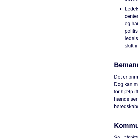
Ledel
center
og har
polit
ledel
skiltn
Bemand
Det er pri
Dog kan ma
for hjælp i
hændelser 
beredskabs
Kommun
Se i afsnit