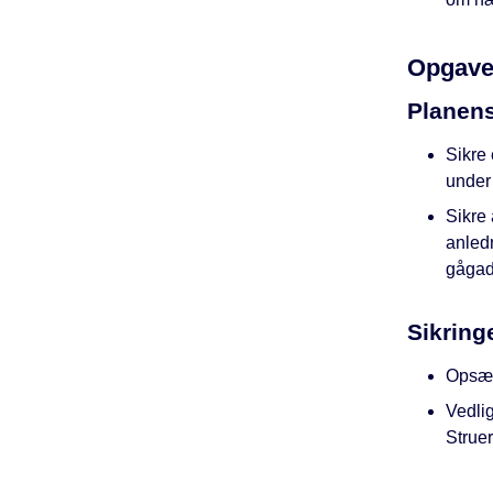
Opgave
Planen
Sikre 
under
Sikre 
anledn
gågad
Sikring
Opsæt
Vedli
Struer