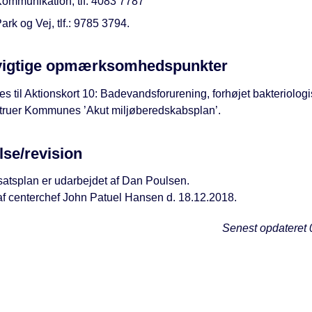
ommunikation, tlf. 4083 7787
ark og Vej, tlf.: 9785 3794.
vigtige opmærksomhedspunkter
s til Aktionskort 10: Badevandsforurening, forhøjet bakteriolog
Struer Kommunes ’Akut miljøberedskabsplan’.
lse/revision
atsplan er udarbejdet af Dan Poulsen.
f centerchef John Patuel Hansen d. 18.12.2018.
Senest opdateret