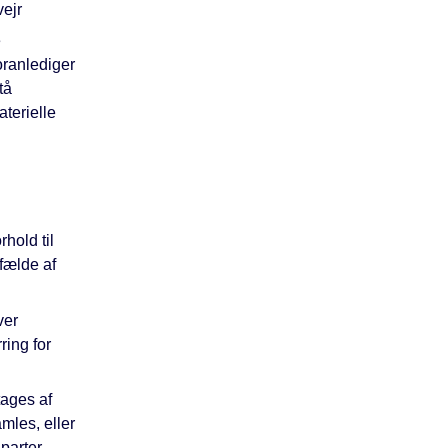
vejr
e
oranlediger
tå
aterielle
rhold til
fælde af
ver
ring for
tages af
mles, eller
parter.