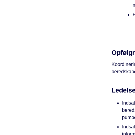
n
F
Opfølg
Koordineri
beredskabe
Ledelse
Indsat
bereds
pumpe
Indsa
inform