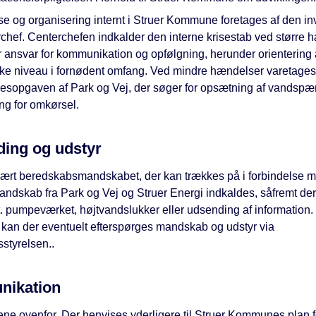
se og organisering internt i Struer Kommune foretages af den i
chef. Centerchefen indkalder den interne krisestab ved større 
 ansvar for kommunikation og opfølgning, herunder orientering 
iske niveau i fornødent omfang. Ved mindre hændelser varetages
sesopgaven af Park og Vej, der søger for opsætning af vandspæ
ing for omkørsel.
ing og udstyr
mært beredskabsmandskabet, der kan trækkes på i forbindelse me
ndskab fra Park og Vej og Struer Energi indkaldes, såfremt de
ft. pumpeværket, højtvandslukker eller udsending af information.
kan der eventuelt efterspørges mandskab og udstyr via
styrelsen..
ikation
tene ovenfor. Der henvises yderligere til Struer Kommunes plan f