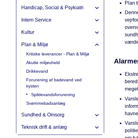
Plan t
Handicap, Social & Psykiatri
Denne
Intern Service
vejrfo
overs
Kultur
sundhe
værdie
Plan & Miljø
Kritiske leverancer - Plan & Miljø
Alarme
Akutte miljøuheld
Drikkevand
Ekstre
Forurening af badevand ved
bered
kysten
meget
Spildevandsforurening
Varsle
Svømmebadsanlæg
inform
havne
Sundhed & Omsorg
Varsli
Teknisk drift & anlæg
polit
om hæ