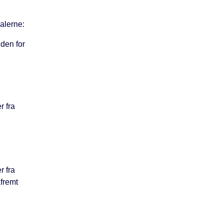
alerne:
nden for
 fra
r fra
åfremt