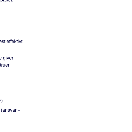
t effektivt
e giver
truer
e)
 (ansvar –