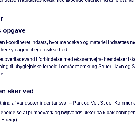
r
s opgave
en koordineret indsats, hvor mandskab og materiel indsættes mes
 hensyntagen til egen sikkerhed.
at overfladevand i forbindelse med ekstremvejrs- hændelser ikk
ing til uhygiejniske forhold i området omkring Struer Havn og S
e.
en sker ved
ning af vandspærringer (ansvar – Park og Vej, Struer Kommun
geholdelse af pumpeværk og højtvandslukker på kloakledninger
 Energi)