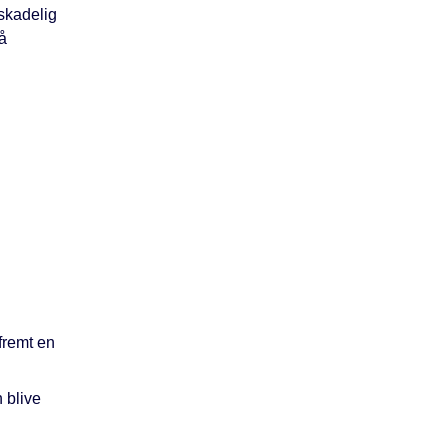
 skadelig
å
fremt en
 blive