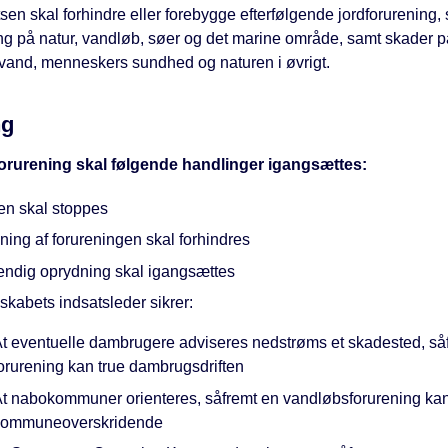
sen skal forhindre eller forebygge efterfølgende jordforurening,
ing på natur, vandløb, søer og det marine område, samt skader p
vand, menneskers sundhed og naturen i øvrigt.
ng
forurening skal følgende handlinger igangsættes:
en skal stoppes
ing af forureningen skal forhindres
ndig oprydning skal igangsættes
kabets indsatsleder sikrer:
t eventuelle dambrugere adviseres nedstrøms et skadested, så
orurening kan true dambrugsdriften
t nabokommuner orienteres, såfremt en vandløbsforurening kan
kommuneoverskridende