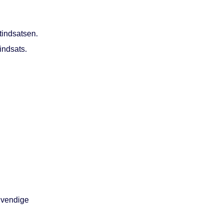
tindsatsen.
indsats.
ødvendige