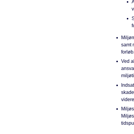
A
v
S
f
Miljøm
samt 
forløb
Ved a
ansvar
miljøt
Indsa
skades
videre
Miljøs
Miljøs
tidspu