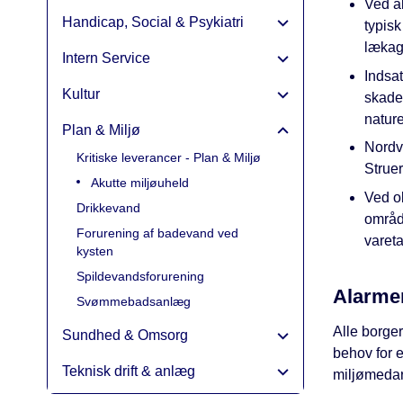
Ved ak
Handicap, Social & Psykiatri
typisk
lækage
Intern Service
Indsat
Kultur
skade
nature
Plan & Miljø
Nordv
Kritiske leverancer - Plan & Miljø
Struer
Akutte miljøuheld
Ved ob
Drikkevand
områd
Forurening af badevand ved
varet
kysten
Spildevandsforurening
Alarme
Svømmebadsanlæg
Alle borger
Sundhed & Omsorg
behov for 
Teknisk drift & anlæg
miljømedarb