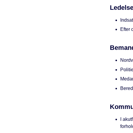
Ledelse
Indsa
Efter 
Bemand
Nordv
Politi
Medarb
Bereds
Kommun
I akut
forhol