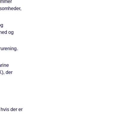
kommer
rksomheder,
og
dhed og
rurening.
arine
), der
hvis der er