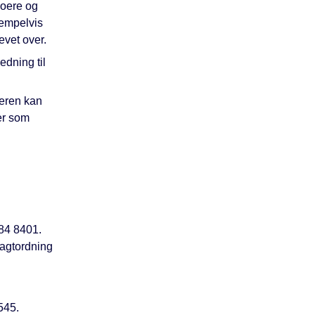
boere og
sempelvis
evet over.
dning til
eren kan
er som
684 8401.
vagtordning
545.