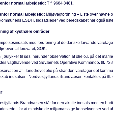
denfor normal arbejdstid:
Tlf. 9684 8481.
enfor normal arbejdstid:
Miljøvagtordning – Liste over navne 
 kommunens ESDH. Indsatsleder ved beredskabet har også liste
ening af kystnære områder
pelsesindsats mod forurening af de danske farvande varetages
jøloven af forsvaret, SOK.
ljøulykker til søs, herunder observation af olie o.l. på det mari
ktes vagthavende ved Søværnets Operative Kommando, tlf. 728
bservation af i-landdrevet olie på stranden varetager det komm
skab indsatsen. Nordvestjyllands Brandvæsen kontaktes på tlf.
r
estjyllands Brandvæsen står for den akutte indsats med en hurti
adestedet, for at mindske de miljømæssige konsekvenser ved u