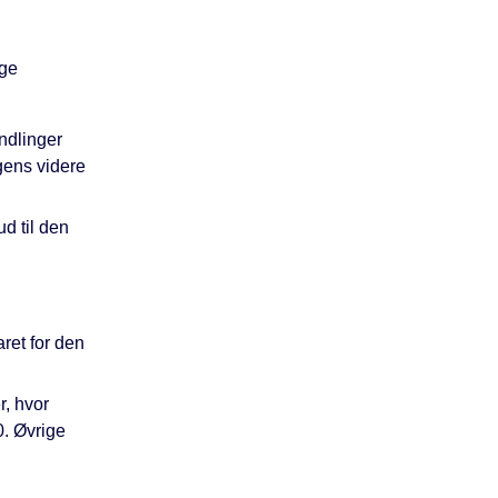
ige
ndlinger
gens videre
d til den
aret for den
r, hvor
0. Øvrige