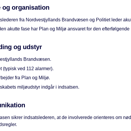
 og organisation
tslederen fra Nordvestjyllands Brandvæsen og Politiet leder aku
den akutte fase har Plan og Miljø ansvaret for den efterfølgende 
ing og udstyr
estjyllands Brandvæsen.
et (typisk ved 112 alarmer).
ejder fra Plan og Miljø.
kabets miljøudstyr indgår i indsatsen.
ikation
fasen sikrer indsatslederen, at de involverede orienteres om n
dsregler.