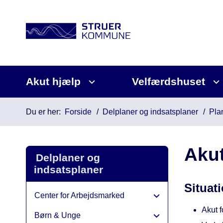
Akut hjælp
Velfærdshuset
Du er her:
Forside
Delplaner og indsatsplaner
Pla
Akut
Delplaner og
indsatsplaner
Situat
Center for Arbejdsmarked
Akut f
Børn & Unge