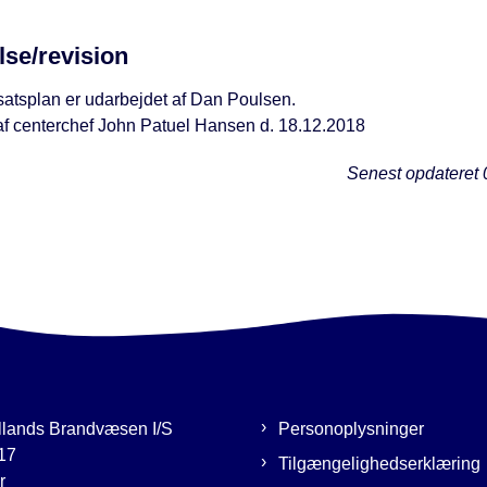
lse/revision
atsplan er udarbejdet af Dan Poulsen.
f centerchef John Patuel Hansen d. 18.12.2018
Senest opdateret
llands Brandvæsen I/S
Personoplysninger
17
Tilgængelighedserklæring
r