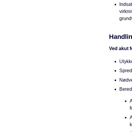
Indsat
virkn
grund
Handli
Ved akut 
Ulykk
Spredn
Nødve
Bereds
A
f
A