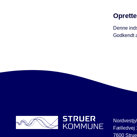
Oprette
Denne inds
Godkendt a
Nordvestjy
Fælledvej 
7600 Strue