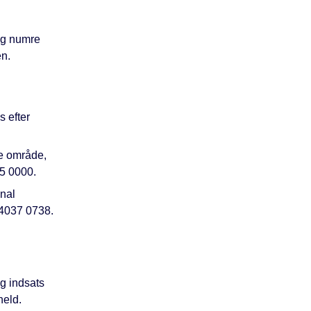
og numre
n.
 efter
ne område,
5 0000.
unal
 4037 0738.
g indsats
held.