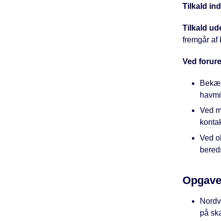
Tilkald in
Tilkald ud
fremgår af
Ved forur
Bekæm
havmil
Ved mi
konta
Ved o
bered
Opgave
Nordv
på sk