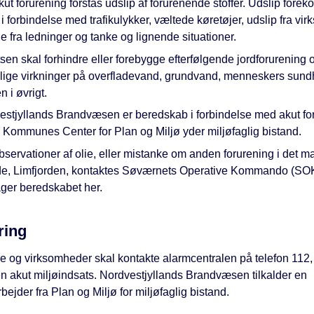
ut forurening forstås udslip af forurenende stoffer. Udslip fore
 i forbindelse med trafikulykker, væltede køretøjer, udslip fra vi
 fra ledninger og tanke og lignende situationer.
sen skal forhindre eller forebygge efterfølgende jordforurening 
lige virkninger på overfladevand, grundvand, menneskers sun
n i øvrigt.
estjyllands Brandvæsen er beredskab i forbindelse med akut fo
 Kommunes Center for Plan og Miljø yder miljøfaglig bistand.
servationer af olie, eller mistanke om anden forurening i det m
e, Limfjorden, kontaktes Søværnets Operative Kommando (SOK
ager beredskabet her.
ring
e og virksomheder skal kontakte alarmcentralen på telefon 112, 
en akut miljøindsats. Nordvestjyllands Brandvæsen tilkalder en
ejder fra Plan og Miljø for miljøfaglig bistand.