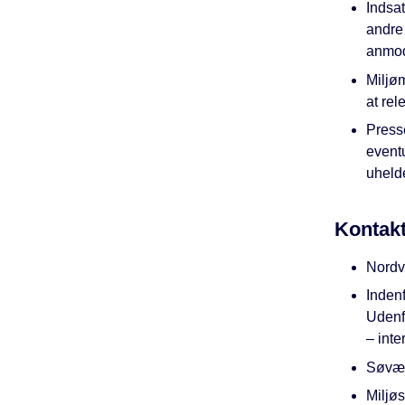
Indsa
andre
anmode
Miljø
at rel
Press
event
uhelde
Kontak
Nordv
Indenf
Udenf
– inte
Søvær
Miljøs