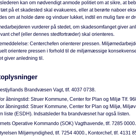
tslederen kan om nødvendigt anmode politiet om at sikre, at be
 tæt på et skadested skal evakueres, eller at berørte naboer ek
s om at holde døre og vinduer lukket, indtil en mulig fare er dr
medarbejderen vurderer på stedet, om skadesomfanget giver anle
evant chef (eller dennes stedfortræder) skal orienteres.
emeddelelse: Centerchefen orienterer pressen. Miljømedarbejd
uelt orientere pressen i forhold til de miljømæssige konsekvens
t giver anledning til.
toplysninger
estjyllands Brandvæsen Vagt, tlf. 4037 0738.
or åbningstid: Struer Kommune, Center for Plan og Miljø Tlf. 9
or åbningstid: Struer Kommune, Center for Plan og Miljø, Miljø
rn liste (ESDH). Indsatsleder fra brandvæsnet har også listen.
nets Operative Kommando (SOK) Vagthavende, tlf. 7285 0000.
tyrelsen Miljømyndighed, tlf. 7254 4000., Kontorchef, tlf. 4131 8