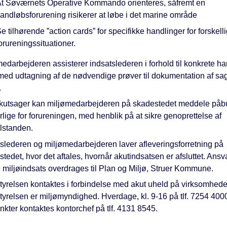
t Søværnets Operative Kommando orienteres, såfremt en
andløbsforurening risikerer at løbe i det marine område
e tilhørende ”action cards” for specifikke handlinger for forskell
orureningssituationer.
edarbejderen assisterer indsatslederen i forhold til konkrete ha
med udtagning af de nødvendige prøver til dokumentation af sa
.
kutsager kan miljømedarbejderen på skadestedet meddele påbu
lige for forureningen, med henblik på at sikre genoprettelse af
ilstanden.
tslederen og miljømedarbejderen laver afleveringsforretning på
tedet, hvor det aftales, hvornår akutindsatsen er afsluttet. Ansv
 miljøindsats overdrages til Plan og Miljø, Struer Kommune.
tyrelsen kontaktes i forbindelse med akut uheld på virksomhede
tyrelsen er miljømyndighed. Hverdage, kl. 9-16 på tlf. 7254 400
nkter kontaktes kontorchef på tlf. 4131 8545.